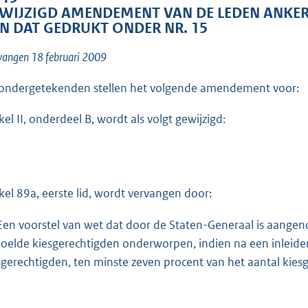
o
WIJZIGD AMENDEMENT VAN DE LEDEN ANKER
o
N DAT GEDRUKT ONDER NR. 15
t
vangen 18 februari 2009
t
e
ondergetekenden stellen het volgende amendement voor:
:
1
kel II, onderdeel B, wordt als volgt gewijzigd:
4
K
b
ikel 89a, eerste lid, wordt vervangen door:
Een voorstel van wet dat door de Staten-Generaal is aange
oelde kiesgerechtigden onderworpen, indien na een inleide
sgerechtigden, ten minste zeven procent van het aantal kie