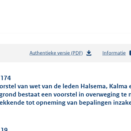
Authentieke versie (PDF)
b
Informatie
e
s
t
 174
a
orstel van wet van de leden Halsema, Kalma 
n
 grond bestaat een voorstel in overweging te
d
rekkende tot opneming van bepalingen inzake
s
g
r
 19