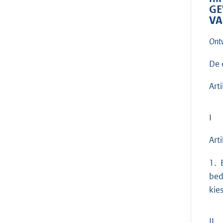
GE
VA
Ont
De 
Arti
I
Art
1. 
bed
kie
II