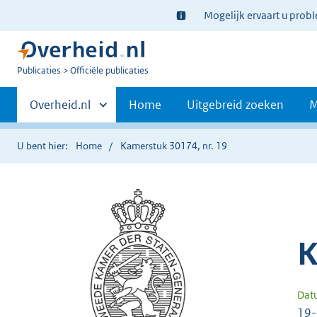
Ter
Mogelijk ervaart u prob
informatie:
U
Publicaties
Officiële publicaties
bent
Primaire
nu
Andere
Overheid.nl
Home
Uitgebreid zoeken
M
hier:
sites
navigatie
binnen
U bent hier:
Home
Kamerstuk 30174, nr. 19
K
Dat
19