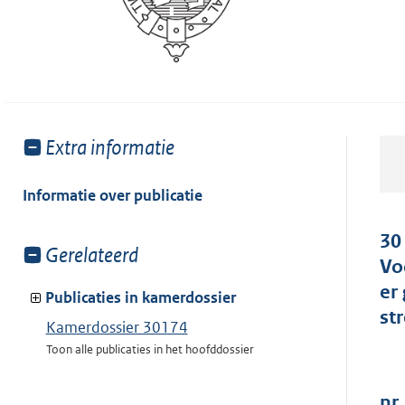
Toon
Extra informatie
meer
van:
Informatie over publicatie
30
Toon
Gerelateerd
Vo
meer
er
van:
Publicaties in kamerdossier
st
Kamerdossier 30174
Toon alle publicaties in het hoofddossier
nr.