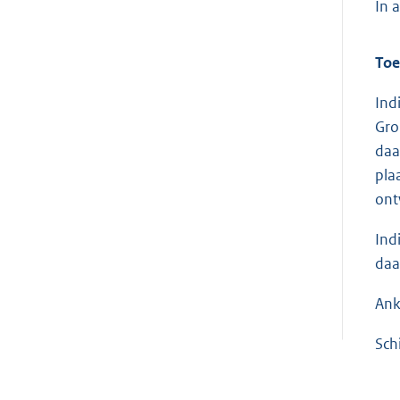
In 
Toe
Ind
Gro
daa
pla
ont
Ind
daa
Ank
Sch