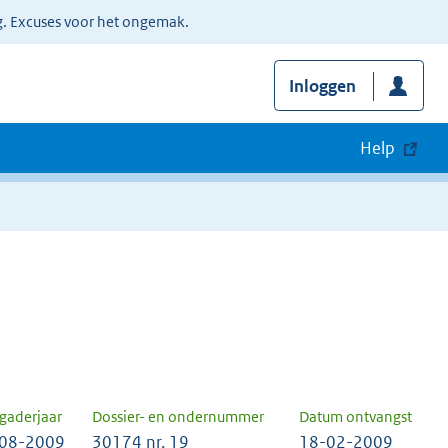
g. Excuses voor het ongemak.
Inloggen
Help
gaderjaar
Dossier- en ondernummer
Datum ontvangst
08-2009
30174 nr. 19
18-02-2009