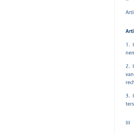
Art
Art
1. 
nem
2. 
van
rec
3. 
ter
III