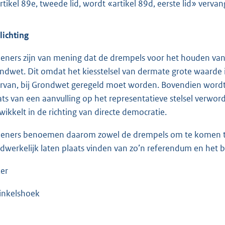
artikel 89e, tweede lid, wordt «artikel 89d, eerste lid» vervan
lichting
ieners zijn van mening dat de drempels voor het houden van
ndwet. Dit omdat het kiesstelsel van dermate grote waarde is
rvan, bij Grondwet geregeld moet worden. Bovendien word
ats van een aanvulling op het representatieve stelsel verword
wikkelt in de richting van directe democratie.
ieners benoemen daarom zowel de drempels om te komen to
dwerkelijk laten plaats vinden van zo’n referendum en het bi
er
inkelshoek