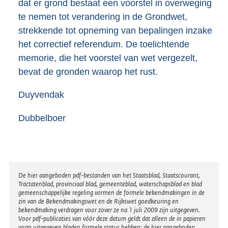
dat er grond bestaat een voorstel in overweging
te nemen tot verandering in de Grondwet,
strekkende tot opneming van bepalingen inzake
het correctief referendum. De toelichtende
memorie, die het voorstel van wet vergezelt,
bevat de gronden waarop het rust.
Duyvendak
Dubbelboer
Disclaimer
De hier aangeboden pdf-bestanden van het Staatsblad, Staatscourant,
Tractatenblad, provinciaal blad, gemeenteblad, waterschapsblad en blad
gemeenschappelijke regeling vormen de formele bekendmakingen in de
zin van de Bekendmakingswet en de Rijkswet goedkeuring en
bekendmaking verdragen voor zover ze na 1 juli 2009 zijn uitgegeven.
Voor pdf-publicaties van vóór deze datum geldt dat alleen de in papieren
vorm uitgegeven bladen formele status hebben; de hier aangeboden