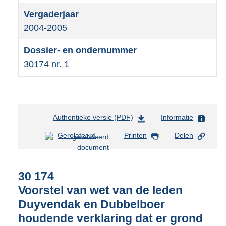
2004-2005
30174 nr. 1
Authentieke versie (PDF)
b
Informatie
e
Gerelateerd
Printen
Delen
s
t
a
n
30 174
d
Voorstel van wet van de leden
s
Duyvendak en Dubbelboer
g
r
houdende verklaring dat er grond
o