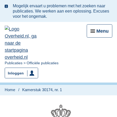
Ter
Mogelijk ervaart u problemen met het zoeken naar
informatie:
publicaties. We werken aan een oplossing. Excuses
voor het ongemak.
Menu
U
Publicaties
Officiële publicaties
bent
Inloggen
nu
hier:
Home
Kamerstuk 30174, nr. 1