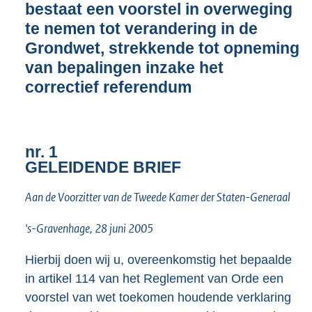
bestaat een voorstel in overweging
o
te nemen tot verandering in de
t
t
Grondwet, strekkende tot opneming
e
van bepalingen inzake het
:
correctief referendum
1
5
K
b
nr. 1
GELEIDENDE BRIEF
Aan de Voorzitter van de Tweede Kamer der Staten-Generaal
's-Gravenhage, 28 juni 2005
Hierbij doen wij u, overeenkomstig het bepaalde
in artikel 114 van het Reglement van Orde een
voorstel van wet toekomen houdende verklaring