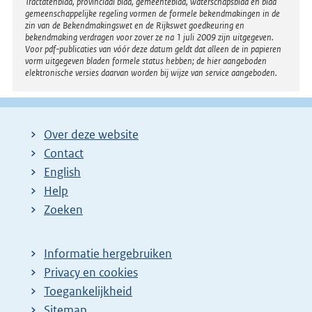
Tractatenblad, provinciaal blad, gemeenteblad, waterschapsblad en blad
gemeenschappelijke regeling vormen de formele bekendmakingen in de
zin van de Bekendmakingswet en de Rijkswet goedkeuring en
bekendmaking verdragen voor zover ze na 1 juli 2009 zijn uitgegeven.
Voor pdf-publicaties van vóór deze datum geldt dat alleen de in papieren
vorm uitgegeven bladen formele status hebben; de hier aangeboden
elektronische versies daarvan worden bij wijze van service aangeboden.
Over deze website
Contact
English
Help
Zoeken
Informatie hergebruiken
Privacy en cookies
Toegankelijkheid
Sitemap