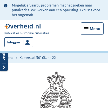
Ter
Mogelijk ervaart u problemen met het zoeken naar
informatie:
publicaties. We werken aan een oplossing. Excuses voor
het ongemak.
Menu
U
Publicaties
Officiële publicaties
bent
Inloggen
nu
hier:
Home
Kamerstuk 30168, nr. 22