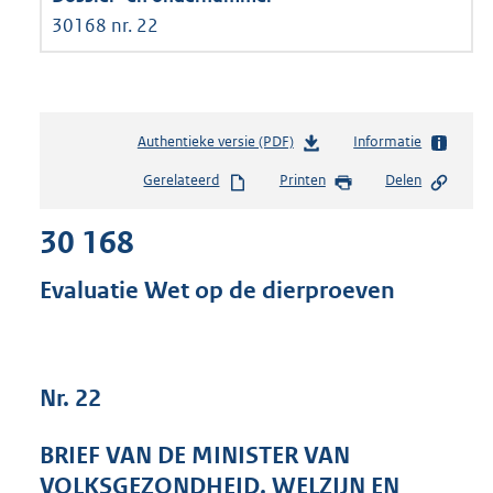
30168 nr. 22
Authentieke versie (PDF)
b
Informatie
e
Gerelateerd
Printen
Delen
s
t
30 168
a
n
d
Evaluatie Wet op de dierproeven
s
g
r
o
Nr. 22
o
t
t
BRIEF VAN DE MINISTER VAN
e
VOLKSGEZONDHEID, WELZIJN EN
: