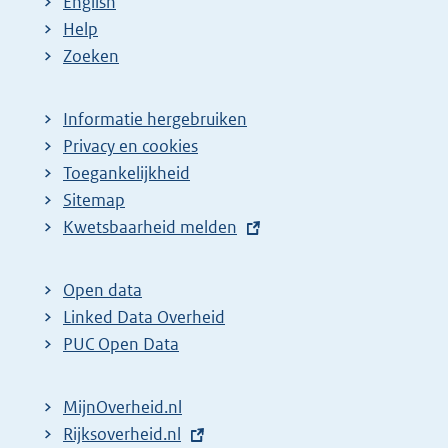
English
Help
Zoeken
Informatie hergebruiken
Privacy en cookies
Toegankelijkheid
Sitemap
E
Kwetsbaarheid melden
x
t
Open data
e
Linked Data Overheid
r
PUC Open Data
n
e
MijnOverheid.nl
l
E
Rijksoverheid.nl
i