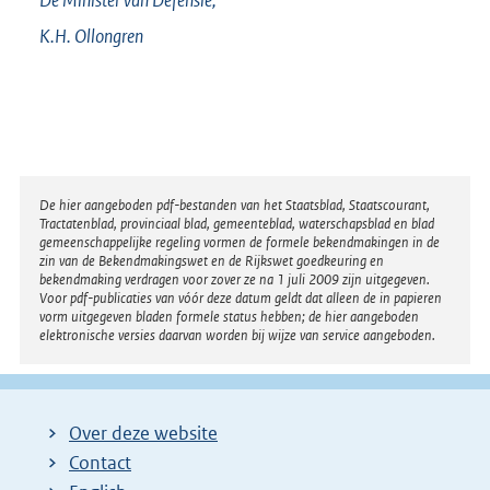
De Minister van Defensie,
K.H.
Ollongren
Disclaimer
De hier aangeboden pdf-bestanden van het Staatsblad, Staatscourant,
Tractatenblad, provinciaal blad, gemeenteblad, waterschapsblad en blad
gemeenschappelijke regeling vormen de formele bekendmakingen in de
zin van de Bekendmakingswet en de Rijkswet goedkeuring en
bekendmaking verdragen voor zover ze na 1 juli 2009 zijn uitgegeven.
Voor pdf-publicaties van vóór deze datum geldt dat alleen de in papieren
vorm uitgegeven bladen formele status hebben; de hier aangeboden
elektronische versies daarvan worden bij wijze van service aangeboden.
Over deze website
Contact