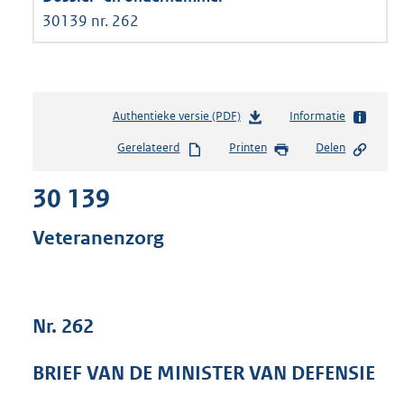
30139 nr. 262
Authentieke versie (PDF)
b
Informatie
e
Gerelateerd
Printen
Delen
s
t
30 139
a
n
d
Veteranenzorg
s
g
r
o
Nr. 262
o
t
t
BRIEF VAN DE MINISTER VAN DEFENSIE
e
: