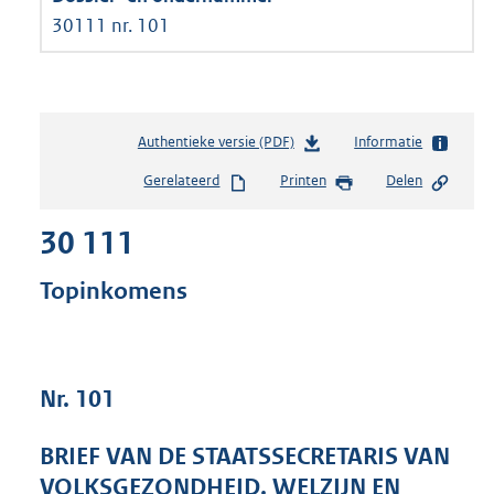
30111 nr. 101
Authentieke versie (PDF)
b
Informatie
e
Gerelateerd
Printen
Delen
s
t
30 111
a
n
d
Topinkomens
s
g
r
o
Nr. 101
o
t
t
BRIEF VAN DE STAATSSECRETARIS VAN
e
VOLKSGEZONDHEID, WELZIJN EN
: