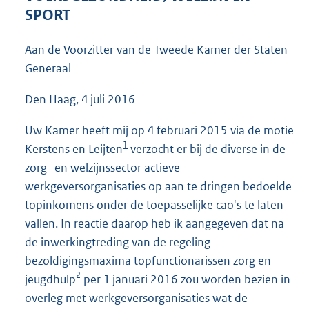
3
SPORT
6
K
Aan de Voorzitter van de Tweede Kamer der Staten-
b
Generaal
Den Haag, 4 juli 2016
Uw Kamer heeft mij op 4 februari 2015 via de motie
1
Kerstens en Leijten
verzocht er bij de diverse in de
zorg- en welzijnssector actieve
werkgeversorganisaties op aan te dringen bedoelde
topinkomens onder de toepasselijke cao's te laten
vallen. In reactie daarop heb ik aangegeven dat na
de inwerkingtreding van de regeling
bezoldigingsmaxima topfunctionarissen zorg en
2
jeugdhulp
per 1 januari 2016 zou worden bezien in
overleg met werkgeversorganisaties wat de