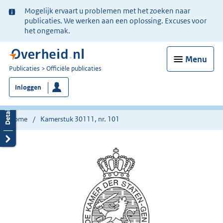
Ter
Mogelijk ervaart u problemen met het zoeken naar
informatie:
publicaties. We werken aan een oplossing. Excuses voor
het ongemak.
Menu
U
Publicaties
Officiële publicaties
bent
Inloggen
nu
hier:
Home
Kamerstuk 30111, nr. 101