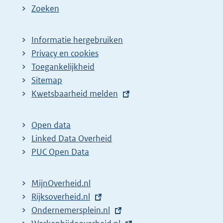
Zoeken
Informatie hergebruiken
Privacy en cookies
Toegankelijkheid
Sitemap
E
Kwetsbaarheid melden
x
t
Open data
e
Linked Data Overheid
r
PUC Open Data
n
e
MijnOverheid.nl
l
E
Rijksoverheid.nl
i
x
E
Ondernemersplein.nl
n