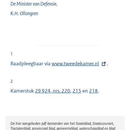
De Minister van Defensie,
K.H.
Ollongren
1
Raadpleegbaar via
E
www.tweedekamer.nl
.
x
t
2
e
Kamerstuk
29 924, nrs. 220
,
215
en
218
.
r
n
e
l
Disclaimer
De hier aangeboden pdf-bestanden van het Staatsblad, Staatscourant,
i
Tractatenblad, provinciaal blad, gemeenteblad, waterschapsblad en blad