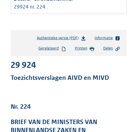
29924 nr. 224
Authentieke versie (PDF)
b
Informatie
e
Gerelateerd
Printen
Delen
s
t
29 924
a
n
d
Toezichtsverslagen AIVD en MIVD
s
g
r
o
Nr. 224
o
t
t
BRIEF VAN DE MINISTERS VAN
e
BINNENLANDSE ZAKEN EN
: