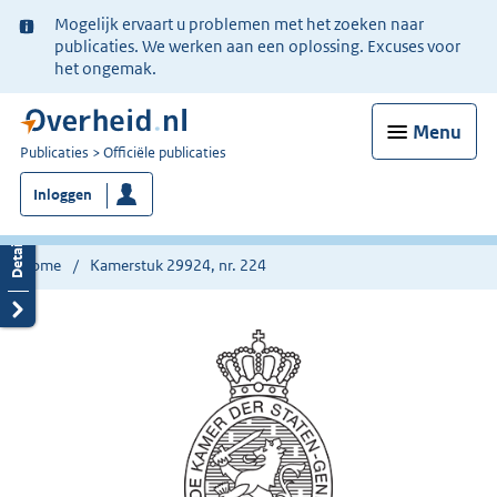
Ter
Mogelijk ervaart u problemen met het zoeken naar
informatie:
publicaties. We werken aan een oplossing. Excuses voor
het ongemak.
Menu
U
Publicaties
Officiële publicaties
bent
Inloggen
nu
hier:
Home
Kamerstuk 29924, nr. 224