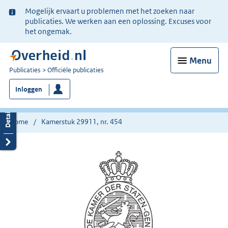
Ter
Mogelijk ervaart u problemen met het zoeken naar
informatie:
publicaties. We werken aan een oplossing. Excuses voor
het ongemak.
Menu
U
Publicaties
Officiële publicaties
bent
Inloggen
nu
hier:
Home
Kamerstuk 29911, nr. 454