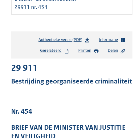
29911 nr. 454
Authentieke versie (PDF)
b
Informatie
e
Gerelateerd
Printen
Delen
s
t
29 911
a
n
d
Bestrijding georganiseerde criminaliteit
s
g
r
o
Nr. 454
o
t
t
BRIEF VAN DE MINISTER VAN JUSTITIE
e
EN VEILIGHEID
: