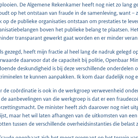
plooien. De Algemene Rekenkamer heeft nog niet zo lang ge
oudt op het ontstaan van fraude in de samenleving, want –
k op de publieke organisaties ontstaan om prestaties te lev
anisatiebelangen boven het publieke belang te plaatsen. Het
minder transparant gewerkt gaat worden en er minder vera
ls gezegd, heeft mijn fractie al heel lang de nadruk gelegd 
rwaarde daarvoor dat de capaciteit bij politie, Openbaar Mini
doende deskundigheid is bij deze verschillende onderdelen o
criminelen te kunnen aanpakken. Ik kom daar dadelijk nog e
r de coördinatie is ook in de werkgroep verwevenheid onde
 de aanbevelingen van die werkgroep is dat er een fraudec
rzettingsmacht. De minister heeft zich daarover nog niet uitgel
ijst, maar het wil laten afhangen van de uitkomsten van e
otten tussen de verschillende overheidsinstanties die belast 
fraude openbaart zich het meest pregnant op het terrein van