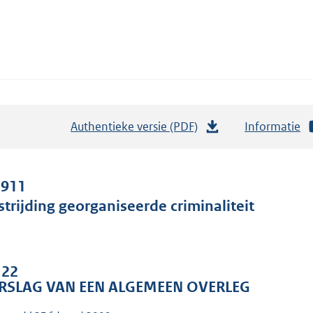
Authentieke versie (PDF)
b
Informatie
e
s
t
 911
a
strijding georganiseerde criminaliteit
n
d
s
 22
g
RSLAG VAN EEN ALGEMEEN OVERLEG
r