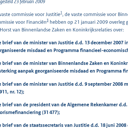
o
gesteld 23 februari 2009
o
1
vaste commissie voor Justitie
, de vaste commissie voor Binn
t
3
missie voor Financiën
hebben op 21 januari 2009 overleg gev
t
 Horst van Binnenlandse Zaken en Koninkrijksrelaties over:
e
:
e brief van de minister van Justitie d.d. 13 december 200
1
rganiseerde misdaad en Programma financieel-economische c
3
5
e brief van de minister van Binnenlandse Zaken en Koninkri
K
sterking aanpak georganiseerde misdaad en Programma finan
b
e brief van de minister van Justitie d.d. 9 september 2008 
911, nr. 12);
e brief van de president van de Algemene Rekenkamer d.d. 
rorismefinanciering (31 477);
e brief van de staatssecretaris van Justitie d.d. 18 juni 2008