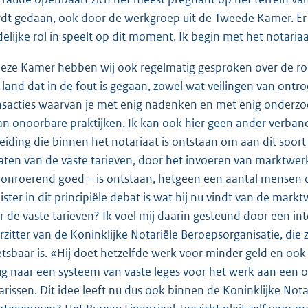
dt gedaan, ook door de werkgroep uit de Tweede Kamer. Er 
delijke rol in speelt op dit moment. Ik begin met het notariaa
deze Kamer hebben wij ook regelmatig gesproken over de rol v
 land dat in de fout is gegaan, zowel wat veilingen van ontr
nsacties waarvan je met enig nadenken en met enig onderzoe
van onoorbare praktijken. Ik kan ook hier geen ander verban
leiding die binnen het notariaat is ontstaan om aan dit soor
laten van de vaste tarieven, door het invoeren van marktwer
 onroerend goed – is ontstaan, hetgeen een aantal mensen o
ister in dit principiële debat is wat hij nu vindt van de mark
r de vaste tarieven? Ik voel mij daarin gesteund door een i
rzitter van de Koninklijke Notariële Beroepsorganisatie, die 
tsbaar is. «Hij doet hetzelfde werk voor minder geld en ook
ug naar een systeem van vaste leges voor het werk aan een o
arissen. Dit idee leeft nu dus ook binnen de Koninklijke Nota