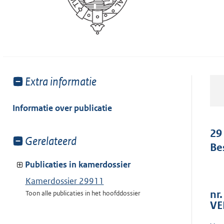
Toon
Extra informatie
meer
van:
Informatie over publicatie
29
Toon
Gerelateerd
Be
meer
van:
Publicaties in kamerdossier
Kamerdossier 29911
nr.
Toon alle publicaties in het hoofddossier
VE