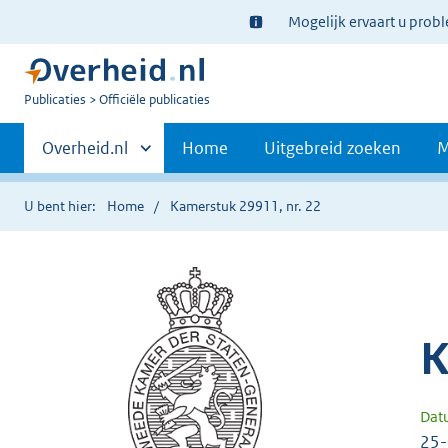
Ter
Mogelijk ervaart u prob
informatie:
U
Publicaties
Officiële publicaties
bent
Primaire
nu
Andere
Overheid.nl
Home
Uitgebreid zoeken
M
hier:
sites
navigatie
binnen
U bent hier:
Home
Kamerstuk 29911, nr. 22
K
Dat
25