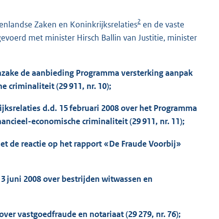
2
enlandse Zaken en Koninkrijksrelaties
en de vaste
oerd met minister Hirsch Ballin van Justitie, minister
7 inzake de aanbieding Programma versterking aanpak
riminaliteit (29 911, nr. 10);
jksrelaties d.d. 15 februari 2008 over het Programma
cieel-economische criminaliteit (29 911, nr. 11);
met de reactie op het rapport «De Fraude Voorbij»
3 juni 2008 over bestrijden witwassen en
 over vastgoedfraude en notariaat (29 279, nr. 76);