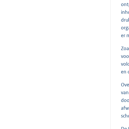
ont
inh
dru
org
er 
Zoa
voo
vol
en 
Ove
van
doo
afw
sch
De 