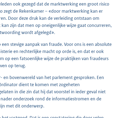
leden ook gezegd dat de marktwerking een groot risico
 zo zegt de Rekenkamer – «door marktwerking kan er
eren. Door deze druk kan de verleiding ontstaan om
 kan zijn dat men op oneigenlijke wijze gaat concurreren,
ntwoording wordt afgelegd».
op een stevige aanpak van fraude. Voor ons is een absolute
sterie en rechterlijke macht op orde is, en dat er ook
m op een fatsoenlijke wijze de praktijken van fraudeurs
ven op terug.
r- en bovenwereld van het parlement gesproken. Een
oördinator dient te komen met zogeheten
aten in die zin dat hij dat voorstel in ieder geval niet
en nader onderzoek rond de informatiestromen en de
zijn met dit onderwerp.
 het vastgoed. Dat is een constatering die door velen