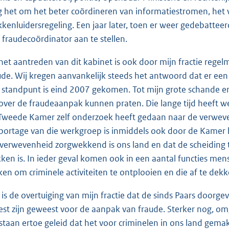
g het om het beter coördineren van informatiestromen, het 
kkenluidersregeling. Een jaar later, toen er weer gedebattee
 fraudecoördinator aan te stellen.
het aantreden van dit kabinet is ook door mijn fractie reg
ude. Wij kregen aanvankelijk steeds het antwoord dat er ee
 standpunt is eind 2007 gekomen. Tot mijn grote schande en
 over de fraudeaanpak kunnen praten. Die lange tijd heeft 
Tweede Kamer zelf onderzoek heeft gedaan naar de verwev
portage van die werkgroep is inmiddels ook door de Kamer b
 verwevenheid zorgwekkend is ons land en dat de scheiding 
kken is. In ieder geval komen ook in een aantal functies me
en om criminele activiteiten te ontplooien en die af te dek
 is de overtuiging van mijn fractie dat de sinds Paars doorge
est zijn geweest voor de aanpak van fraude. Sterker nog, omg
staan ertoe geleid dat het voor criminelen in ons land gemak