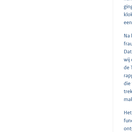
gin
klo
een
Na 
fra
Dat
wij
de 
rap
die
tre
mak
Het
fun
ont