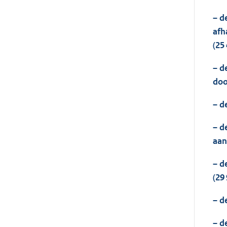
– d
afh
(25 
– d
doo
– d
– d
aan
– d
(29 
– d
– d