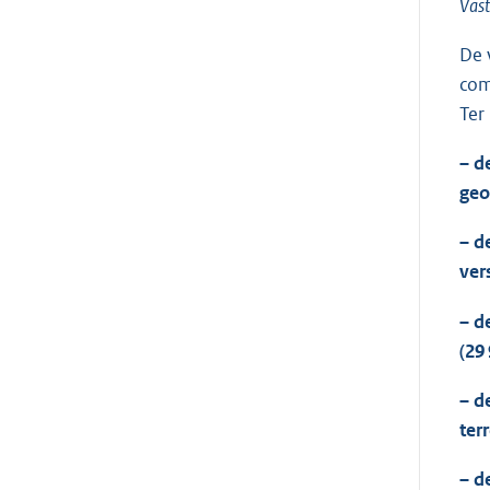
Vast
De 
com
Ter
– d
geo
– d
ver
– d
(29 
– d
ter
– d