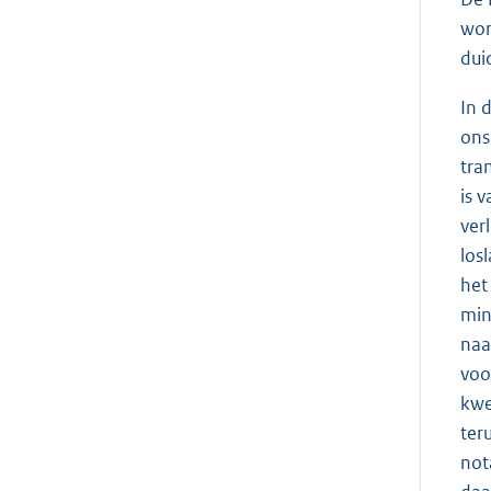
wor
dui
In 
ons
tra
is 
ver
los
het
min
naa
voo
kwe
ter
not