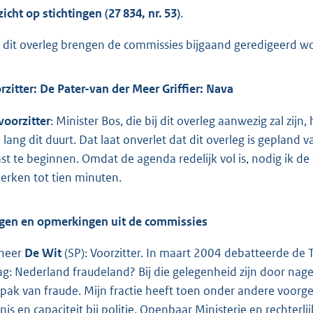
zicht op stichtingen (27 834, nr. 53)
.
 dit overleg brengen de commissies bijgaand geredigeerd woo
rzitter: De Pater-van der Meer Griffier: Nava
voorzitter
: Minister Bos, die bij dit overleg aanwezig zal zij
 lang dit duurt. Dat laat onverlet dat dit overleg is gepland v
ast te beginnen. Omdat de agenda redelijk vol is, nodig ik de 
erken tot tien minuten.
gen en opmerkingen uit de commissies
heer
De Wit
(SP): Voorzitter. In maart 2004 debatteerde de 
ag: Nederland fraudeland? Bij die gelegenheid zijn door nage
pak van fraude. Mijn fractie heeft toen onder andere voorge
nis en capaciteit bij politie, Openbaar Ministerie en rechter