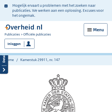
Ter
Mogelijk ervaart u problemen met het zoeken naar
informatie:
publicaties. We werken aan een oplossing. Excuses voor
het ongemak.
Menu
U
Publicaties
Officiële publicaties
bent
Inloggen
nu
hier:
Home
Kamerstuk 29911, nr. 147