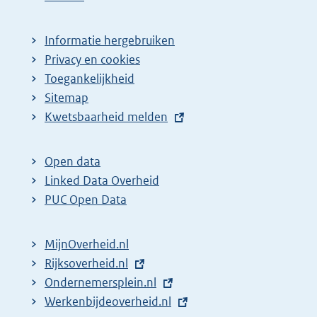
Informatie hergebruiken
Privacy en cookies
Toegankelijkheid
Sitemap
E
Kwetsbaarheid melden
x
t
Open data
e
Linked Data Overheid
r
PUC Open Data
n
e
MijnOverheid.nl
l
E
Rijksoverheid.nl
i
x
E
Ondernemersplein.nl
n
t
x
E
Werkenbijdeoverheid.nl
k