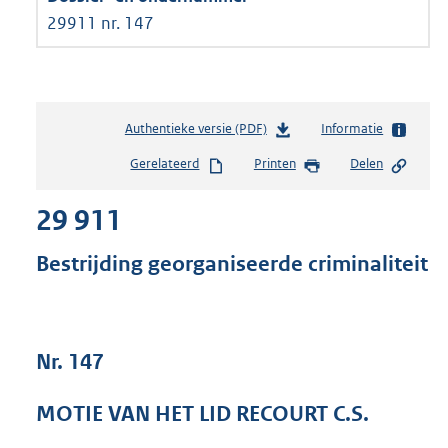
29911 nr. 147
Authentieke versie (PDF)
b
Informatie
e
Gerelateerd
Printen
Delen
s
t
29 911
a
n
d
Bestrijding georganiseerde criminaliteit
s
g
r
o
Nr. 147
o
t
t
MOTIE VAN HET LID RECOURT C.S.
e
: