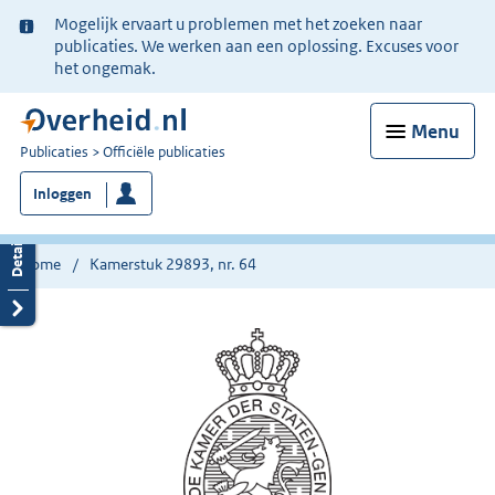
Ter
Mogelijk ervaart u problemen met het zoeken naar
informatie:
publicaties. We werken aan een oplossing. Excuses voor
het ongemak.
Menu
U
Publicaties
Officiële publicaties
bent
Inloggen
nu
hier:
Home
Kamerstuk 29893, nr. 64