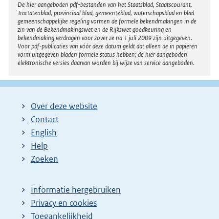
Disclaimer
De hier aangeboden pdf-bestanden van het Staatsblad, Staatscourant,
Tractatenblad, provinciaal blad, gemeenteblad, waterschapsblad en blad
gemeenschappelijke regeling vormen de formele bekendmakingen in de
zin van de Bekendmakingswet en de Rijkswet goedkeuring en
bekendmaking verdragen voor zover ze na 1 juli 2009 zijn uitgegeven.
Voor pdf-publicaties van vóór deze datum geldt dat alleen de in papieren
vorm uitgegeven bladen formele status hebben; de hier aangeboden
elektronische versies daarvan worden bij wijze van service aangeboden.
Over deze website
Contact
English
Help
Zoeken
Informatie hergebruiken
Privacy en cookies
Toegankelijkheid