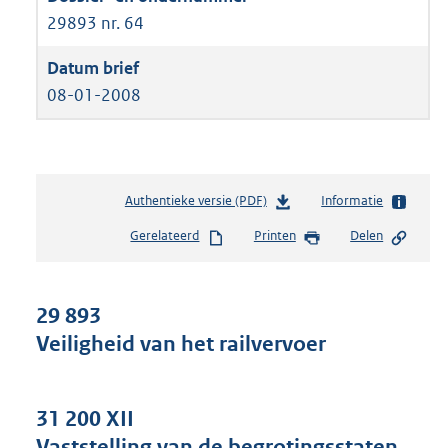
29893 nr. 64
08-01-2008
Authentieke versie (PDF)
b
Informatie
e
Gerelateerd
Printen
Delen
s
t
a
n
29 893
d
Veiligheid van het railvervoer
s
g
r
o
31 200 XII
o
Vaststelling van de begrotingsstaten