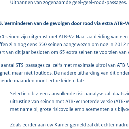
Uitbannen van zogenaamde geel-geel-rood-passages.
3. Verminderen van de gevolgen door rood via extra ATB-V
64 seinen zijn uitgerust met ATB-Vv. Naar aanleiding van een 
ffen zijn nog eens 350 seinen aangewezen om nog in 2012 me
rt van dit jaar besloten om 65 extra seinen te voorzien van
 aantal STS-passages zal zelfs met maximale uitrol van ATB-
gnet, maar niet foutloos. De nadere uitharding van dit onde
ende maanden moet ertoe leiden dat:
Selectie o.b.v. een aanvullende risicoanalyse zal plaat
uitrusting van seinen met ATB-Ver
beterde versie (ATB-Vv
met name bij grote risicovolle emplacementen als bij
Zoals eerder aan uw Kamer gemeld zal dit echter nadr