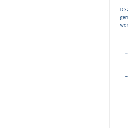
De 
gem
wor
–
–
–
–
–