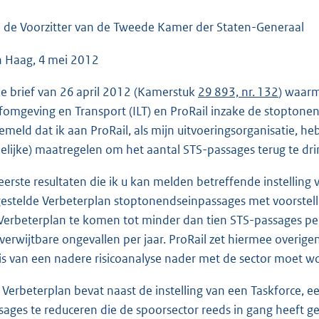
o
o
 de Voorzitter van de Tweede Kamer der Staten-Generaal
t
 Haag, 4 mei 2012
t
e
de brief van 26 april 2012 (Kamerstuk
29 893, nr. 132
) waarm
:
fomgeving en Transport (ILT) en ProRail inzake de stoptone
4
gemeld dat ik aan ProRail, als mijn uitvoeringsorganisatie, h
9
jdelijke) maatregelen om het aantal STS-passages terug te dr
K
b
eerste resultaten die ik u kan melden betreffende instelling
estelde Verbeterplan stoptonendseinpassages met voorstell
 Verbeterplan te komen tot minder dan tien STS-passages pe
 verwijtbare ongevallen per jaar. ProRail zet hiermee overi
is van een nadere risicoanalyse nader met de sector moet w
 Verbeterplan bevat naast de instelling van een Taskforce, 
sages te reduceren die de spoorsector reeds in gang heeft g