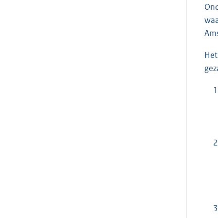
Ond
waa
Ams
Het
gez
1
2
3