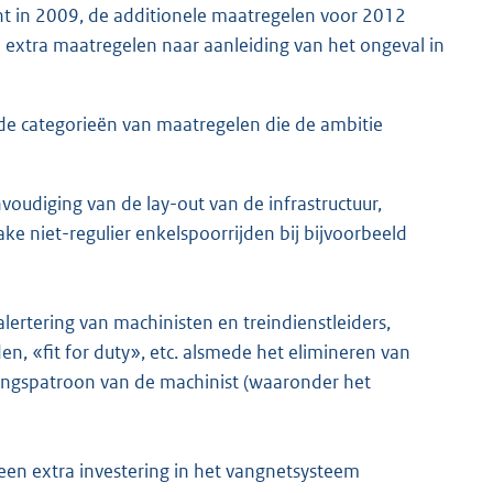
ht in 2009, de additionele maatregelen voor 2012
e extra maatregelen naar aanleiding van het ongeval in
nde categorieën van maatregelen die de ambitie
oudiging van de lay-out van de infrastructuur,
ake niet-regulier enkelspoorrijden bij bijvoorbeeld
ertering van machinisten en treindienstleiders,
en, «fit for duty», etc. alsmede het elimineren van
htingspatroon van de machinist (waaronder het
een extra investering in het vangnetsysteem