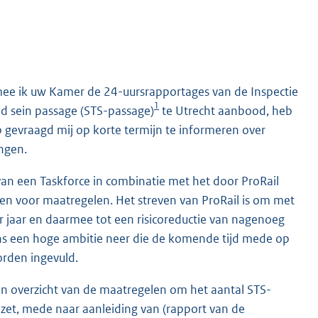
ee ik uw Kamer de 24-uursrapportages van de Inspectie
1
nd sein passage (STS-pas
sage)
te Utrecht aanbood, heb
eb gevraagd mij op korte termijn te informeren over
ingen.
 van een Taskforce in combinatie met het door ProRail
en voor maatregelen. Het streven van ProRail is om met
r jaar en daarmee tot een risicoreductie van nagenoeg
gens een hoge ambitie neer die de komende tijd mede op
orden ingevuld.
een overzicht van de maatregelen om het aantal STS-
ezet, mede naar aanleiding van (rapport van de