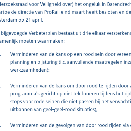
erzoeksraad voor Veiligheid over) het ongeluk in Barendrec
rtoe de directie van ProRail eind maart heeft besloten en d
terdam op 21 april.
 bijgevoegde Verbeterplan bestaat uit drie elkaar versterke
amenlijk moeten waarmaken:
.
Verminderen van de kans op een rood sein door vereenv
planning en bijsturing (i.c. aanvullende maatregelen inz
werkzaamheden);
.
Verminderen van de kans om door rood te rijden door al
programma's gericht op niet telefoneren tijdens het rijd
stops voor rode seinen die niet passen bij het verwac
uitbannen van geel-geel-rood situaties);
.
Verminderen van de gevolgen van door rood rijden via 