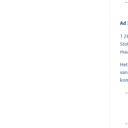
–
Ad 
1 2
Sto
maa
Het
van
kom
–
–