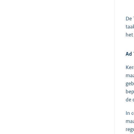
De 
taa
het
Ad 
Ker
maa
geb
bep
de 
In 
maa
reg