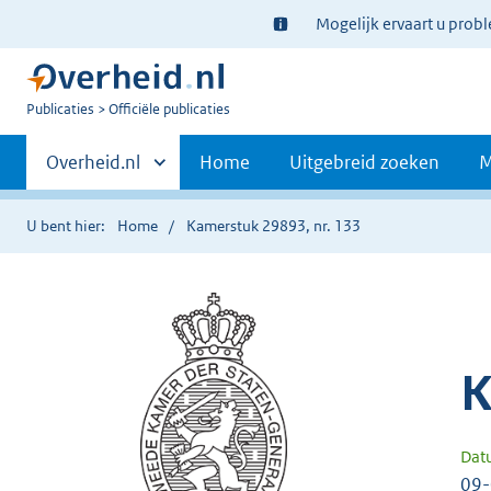
Ter
Mogelijk ervaart u prob
informatie:
U
Publicaties
Officiële publicaties
bent
Primaire
nu
Andere
Overheid.nl
Home
Uitgebreid zoeken
M
hier:
sites
navigatie
binnen
U bent hier:
Home
Kamerstuk 29893, nr. 133
K
Dat
09