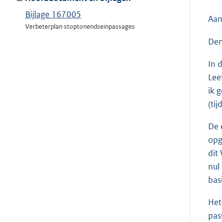
Bijlage 167005
Aan
Verbeterplan stoptonendseinpassages
Den
In 
Lee
ik 
(ti
De 
opg
dit
nul
bas
Het
pas