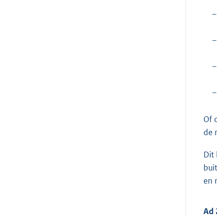
–
–
–
–
Of 
de 
Dit
bui
en 
Ad 