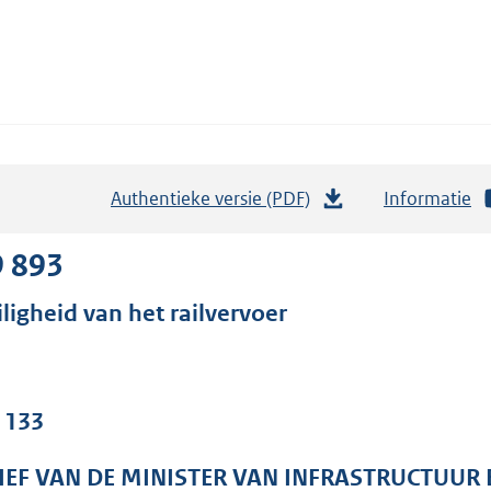
Authentieke versie (PDF)
b
Informatie
e
s
9 893
t
iligheid van het railvervoer
a
n
d
s
. 133
g
r
IEF VAN DE MINISTER VAN INFRASTRUCTUUR 