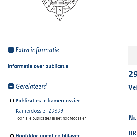
Toon
Extra informatie
meer
van:
Informatie over publicatie
2
Toon
Gerelateerd
Ve
meer
van:
Publicaties in kamerdossier
Kamerdossier 29893
Nr
Toon alle publicaties in het hoofddossier
BR
Hoofddocument en bijlagen