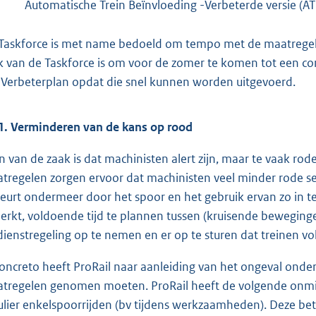
Automatische Trein Beïnvloeding -Verbeterde versie (AT
Taskforce is met name bedoeld om tempo met de maatregele
k van de Taskforce is om voor de zomer te komen tot een co
 Verbeterplan opdat die snel kunnen worden uitge
voerd.
1. Verminderen van de kans op rood
n van de zaak is dat machinisten alert zijn, maar te vaak 
tregelen zorgen ervoor dat machinisten veel minder rode s
eurt ondermeer door het spoor en het gebruik ervan zo in t
erkt, voldoende tijd te plannen tussen (kruisende beweging
dienstregeling op te nemen en er op te sturen dat treinen vol
concreto heeft ProRail naar aanleiding van het ongeval onderzo
tregelen genomen moeten. ProRail heeft de volgende onmid
ulier enkelspoorrijden (bv tijdens werkzaamheden). Deze bet