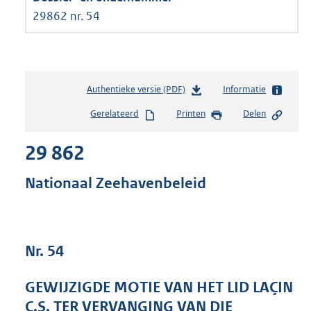
29862 nr. 54
Authentieke versie (PDF)
b
Informatie
e
Gerelateerd
Printen
Delen
s
t
29 862
a
n
d
Nationaal Zeehavenbeleid
s
g
r
o
Nr. 54
o
t
t
GEWIJZIGDE MOTIE VAN HET LID LAÇIN
e
C.S. TER VERVANGING VAN DIE
: