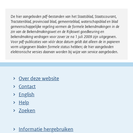
Disclaimer
De hier aangeboden pdf-bestanden van het Staatsblad, Staatscourant,
Tractatenblad, provinciaal blad, gemeenteblad, waterschapsblad en blad
gemeenschappelijke regeling vormen de formele bekendmakingen in de
zin van de Bekendmakingswet en de Rijkswet goedkeuring en
bekendmaking verdragen voor zover ze na 1 juli 2009 zijn uitgegeven.
Voor pdf-publicaties van vóór deze datum geldt dat alleen de in papieren
vorm uitgegeven bladen formele status hebben; de hier aangeboden
elektronische versies daarvan worden bij wijze van service aangeboden.
Over deze website
Contact
English
Help
Zoeken
Informatie hergebruiken