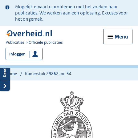
Ter
Mogelijk ervaart u problemen met het zoeken naar
informatie:
publicaties. We werken aan een oplossing. Excuses voor
het ongemak.
Menu
U
Publicaties
Officiële publicaties
bent
Inloggen
nu
hier:
Home
Kamerstuk 29862, nr. 54