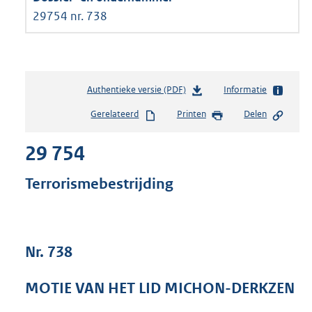
29754 nr. 738
Authentieke versie (PDF)
b
Informatie
e
Gerelateerd
Printen
Delen
s
t
29 754
a
n
d
Terrorismebestrijding
s
g
r
o
Nr. 738
o
t
t
MOTIE VAN HET LID MICHON-DERKZEN
e
: