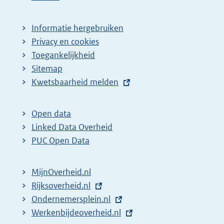
Informatie hergebruiken
Privacy en cookies
Toegankelijkheid
Sitemap
E
Kwetsbaarheid melden
x
t
Open data
e
Linked Data Overheid
r
PUC Open Data
n
e
MijnOverheid.nl
l
E
Rijksoverheid.nl
i
x
E
Ondernemersplein.nl
n
t
x
E
Werkenbijdeoverheid.nl
k