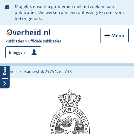
Ter
Mogelijk ervaart u problemen met het zoeken naar
informatie:
publicaties. We werken aan een oplossing. Excuses voor
het ongemak.
Menu
U
Publicaties
Officiële publicaties
bent
Inloggen
nu
hier:
Home
Kamerstuk 29754, nr. 738