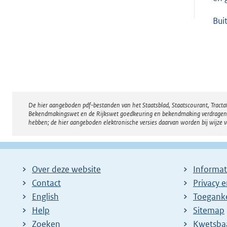
Bui
De hier aangeboden pdf-bestanden van het Staatsblad, Staatscourant, Tract
Disclaimer
Bekendmakingswet en de Rijkswet goedkeuring en bekendmaking verdragen voor
hebben; de hier aangeboden elektronische versies daarvan worden bij wijze 
Over deze website
Informat
Contact
Privacy 
English
Toeganke
Help
Sitemap
Zoeken
E
Kwetsba