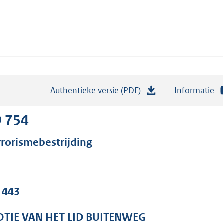
Authentieke versie (PDF)
b
Informatie
e
s
9 754
t
rrorismebestrijding
a
n
d
s
. 443
g
r
TIE VAN HET LID BUITENWEG