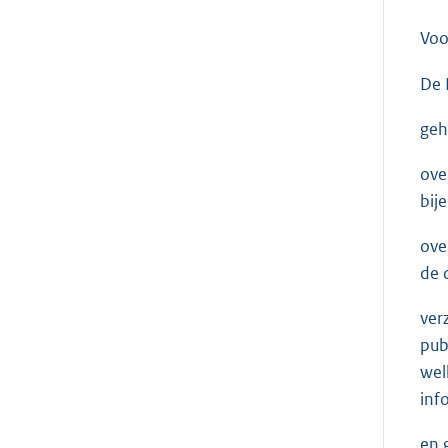
Voo
De 
geh
ove
bij
ove
de 
ver
pub
wel
inf
en 