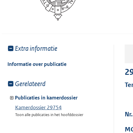
Toon
Extra informatie
meer
van:
Informatie over publicatie
2
Toon
Gerelateerd
Te
meer
van:
Publicaties in kamerdossier
Kamerdossier 29754
Nr
Toon alle publicaties in het hoofddossier
MO