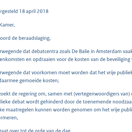
o
o
rgesteld
18 april 2018
t
Kamer,
t
e
oord de beraadslaging,
:
3
rwegende dat debatcentra zoals De Balie in Amsterdam vaak z
5
eenkomsten en opdraaien voor de kosten van de beveiligin
K
b
rwegende dat voorkomen moet worden dat het vrije publiek
daarmee gemoeide kosten;
zoekt de regering om, samen met (vertegenwoordigers van) de
lieke debat wordt gehinderd door de toenemende noodzaak 
ke maatregelen kunnen worden genomen om het vrije publie
ormeren,
gaat over tot de orde van de dag.