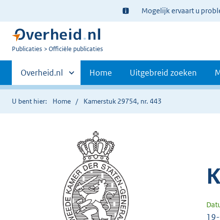
Ter
Mogelijk ervaart u prob
informatie:
U
Publicaties
Officiële publicaties
bent
Primaire
nu
Andere
Overheid.nl
Home
Uitgebreid zoeken
M
hier:
sites
navigatie
binnen
U bent hier:
Home
Kamerstuk 29754, nr. 443
K
Dat
19-