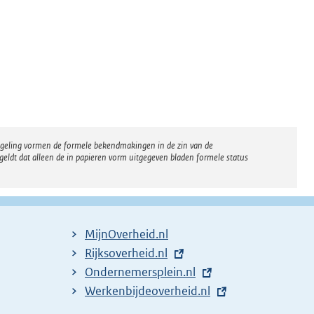
regeling vormen de formele bekendmakingen in de zin van de
eldt dat alleen de in papieren vorm uitgegeven bladen formele status
MijnOverheid.nl
E
Rijksoverheid.nl
x
E
Ondernemersplein.nl
t
x
E
Werkenbijdeoverheid.nl
e
t
x