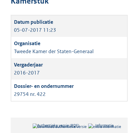
Kamerstuk
05-07-2017 11:23
Tweede Kamer der Staten-Generaal
2016-2017
29754 nr. 422
Authentieke versie (PDF)
b
Informatie
e