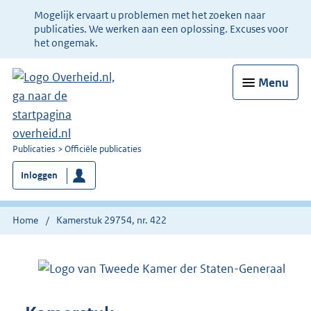
Ter
Mogelijk ervaart u problemen met het zoeken naar
informatie:
publicaties. We werken aan een oplossing. Excuses voor
het ongemak.
Menu
U
Publicaties
Officiële publicaties
bent
Inloggen
nu
hier:
Home
Kamerstuk 29754, nr. 422