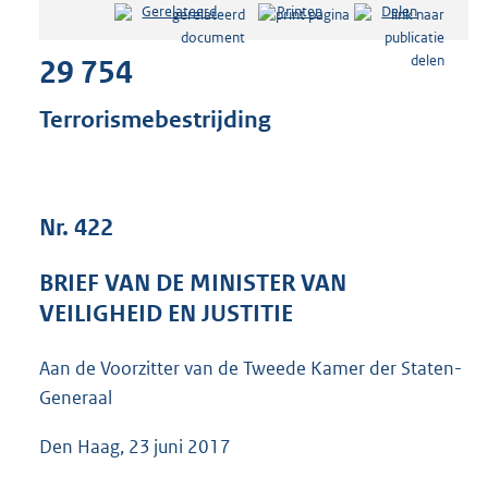
Gerelateerd
Printen
Delen
s
t
29 754
a
n
d
Terrorismebestrijding
s
g
r
o
Nr. 422
o
t
t
BRIEF VAN DE MINISTER VAN
e
VEILIGHEID EN JUSTITIE
:
3
6
Aan de Voorzitter van de Tweede Kamer der Staten-
K
Generaal
b
Den Haag, 23 juni 2017