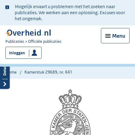
Ter
Mogelijk ervaart u problemen met het zoeken naar
informatie:
publicaties. We werken aan een oplossing. Excuses voor
het ongemak.
Menu
U
Publicaties
Officiële publicaties
bent
Inloggen
nu
hier:
Home
Kamerstuk 29689, nr. 641