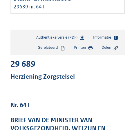
29689 nr. 641
Authentieke versie (PDF)
b
Informatie
e
Gerelateerd
Printen
Delen
s
t
29 689
a
n
d
Herziening Zorgstelsel
s
g
r
o
Nr. 641
o
t
t
BRIEF VAN DE MINISTER VAN
e
VOLKSGEZONDHEID, WELZIJN EN
: