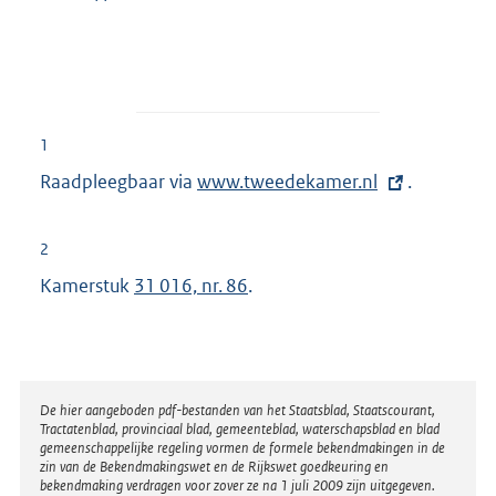
1
Raadpleegbaar via
E
www.tweedekamer.nl
.
x
t
2
e
Kamerstuk
31 016, nr. 86
.
r
n
e
l
Disclaimer
De hier aangeboden pdf-bestanden van het Staatsblad, Staatscourant,
i
Tractatenblad, provinciaal blad, gemeenteblad, waterschapsblad en blad
n
gemeenschappelijke regeling vormen de formele bekendmakingen in de
zin van de Bekendmakingswet en de Rijkswet goedkeuring en
k
bekendmaking verdragen voor zover ze na 1 juli 2009 zijn uitgegeven.