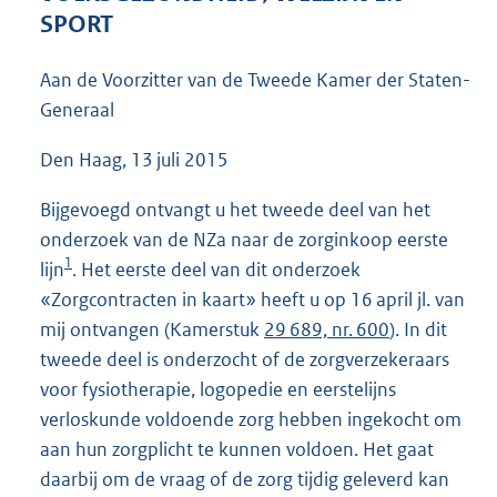
4
SPORT
1
K
Aan de Voorzitter van de Tweede Kamer der Staten-
b
Generaal
Den Haag, 13 juli 2015
Bijgevoegd ontvangt u het tweede deel van het
onderzoek van de NZa naar de zorginkoop eerste
1
lijn
. Het eerste deel van dit onderzoek
«Zorgcontracten in kaart» heeft u op 16 april jl. van
mij ontvangen (Kamerstuk
29 689, nr. 600
). In dit
tweede deel is onderzocht of de zorgverzekeraars
voor fysiotherapie, logopedie en eerstelijns
verloskunde voldoende zorg hebben ingekocht om
aan hun zorgplicht te kunnen voldoen. Het gaat
daarbij om de vraag of de zorg tijdig geleverd kan