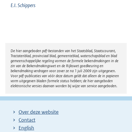
E.I.
Schippers
Disclaimer
De hier aangeboden pdf-bestanden van het Staatsblad, Staatscourant,
Tractatenblad, provinciaal blad, gemeenteblad, waterschapsblad en blad
gemeenschappelijke regeling vormen de formele bekendmakingen in de
zin van de Bekendmakingswet en de Rijkswet goedkeuring en
bekendmaking verdragen voor zover ze na 1 juli 2009 zijn uitgegeven.
Voor pdf-publicaties van vóór deze datum geldt dat alleen de in papieren
vorm uitgegeven bladen formele status hebben; de hier aangeboden
elektronische versies daarvan worden bij wijze van service aangeboden.
Over deze website
Contact
English