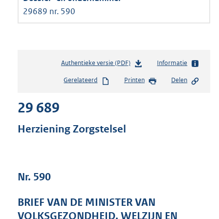
29689 nr. 590
Authentieke versie (PDF)
b
Informatie
e
Gerelateerd
Printen
Delen
s
t
29 689
a
n
d
Herziening Zorgstelsel
s
g
r
o
Nr. 590
o
t
t
BRIEF VAN DE MINISTER VAN
e
VOLKSGEZONDHEID, WELZIJN EN
: