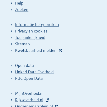
Help
Zoeken
Informatie hergebruiken
Privacy en cookies
Toegankelijkheid
Sitemap
E
Kwetsbaarheid melden
x
t
Open data
e
Linked Data Overheid
r
PUC Open Data
n
e
MijnOverheid.nl
l
E
Rijksoverheid.nl
i
x
E
Ondernemersplein.nl