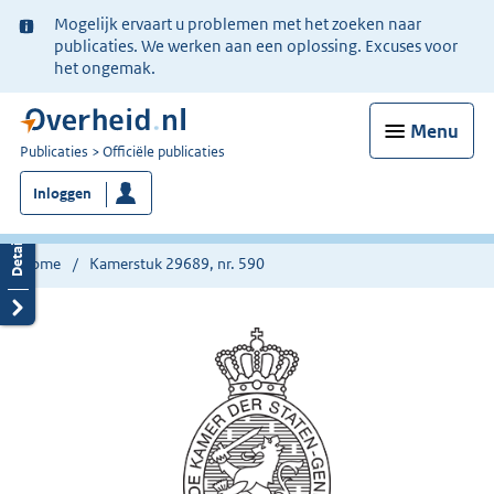
Ter
Mogelijk ervaart u problemen met het zoeken naar
informatie:
publicaties. We werken aan een oplossing. Excuses voor
het ongemak.
Menu
U
Publicaties
Officiële publicaties
bent
Inloggen
nu
hier:
Home
Kamerstuk 29689, nr. 590