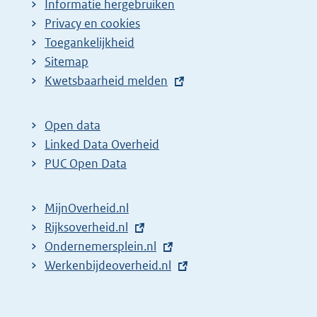
Informatie hergebruiken
Privacy en cookies
Toegankelijkheid
Sitemap
E
Kwetsbaarheid melden
x
t
Open data
e
Linked Data Overheid
r
PUC Open Data
n
e
MijnOverheid.nl
l
E
Rijksoverheid.nl
i
x
E
Ondernemersplein.nl
n
t
x
E
Werkenbijdeoverheid.nl
k
e
t
x
:
r
e
t