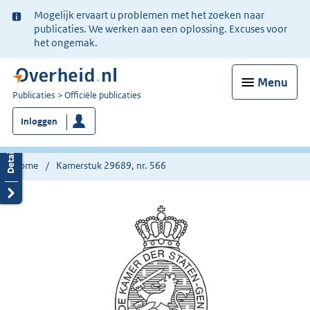
Ter
Mogelijk ervaart u problemen met het zoeken naar
informatie:
publicaties. We werken aan een oplossing. Excuses voor
het ongemak.
Menu
U
Publicaties
Officiële publicaties
bent
Inloggen
nu
hier:
Home
Kamerstuk 29689, nr. 566