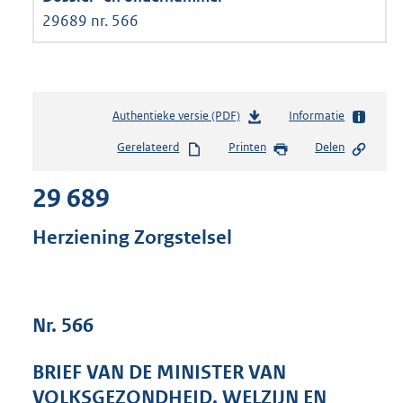
29689 nr. 566
Authentieke versie (PDF)
b
Informatie
e
Gerelateerd
Printen
Delen
s
t
29 689
a
n
d
Herziening Zorgstelsel
s
g
r
o
Nr. 566
o
t
t
BRIEF VAN DE MINISTER VAN
e
VOLKSGEZONDHEID, WELZIJN EN
: