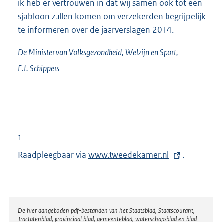
ik heb er vertrouwen in dat wij samen ook tot een
sjabloon zullen komen om verzekerden begrijpelijk
te informeren over de jaarverslagen 2014.
De Minister van Volksgezondheid, Welzijn en Sport,
E.I.
Schippers
1
Raadpleegbaar via
E
www.tweedekamer.nl
.
x
t
e
r
Disclaimer
De hier aangeboden pdf-bestanden van het Staatsblad, Staatscourant,
Tractatenblad, provinciaal blad, gemeenteblad, waterschapsblad en blad
n