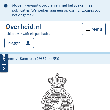
Ter
Mogelijk ervaart u problemen met het zoeken naar
informatie:
publicaties. We werken aan een oplossing. Excuses voor
het ongemak.
Menu
U
Publicaties
Officiële publicaties
bent
Inloggen
nu
hier:
Home
Kamerstuk 29689, nr. 556