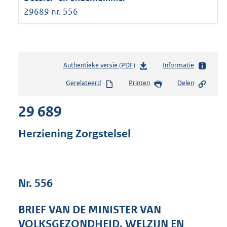
29689 nr. 556
Authentieke versie (PDF)
b
Informatie
e
Gerelateerd
Printen
Delen
s
t
29 689
a
n
d
Herziening Zorgstelsel
s
g
r
o
Nr. 556
o
t
t
BRIEF VAN DE MINISTER VAN
e
VOLKSGEZONDHEID, WELZIJN EN
: