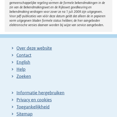
gemeenschappelijke regeling vormen de formele bekendmakingen in de
e
zin van de Bekendmakingswet en de Rijkswet goedkeuring en
bekendmaking verdragen voor zover ze na 1 juli 2009 zijn uitgegeven.
l
Voor pdf-publicaties van vóór deze datum geldt dat alleen de in papieren
i
vorm uitgegeven bladen formele status hebben; de hier aangeboden
elektronische versies daarvan worden bij wijze van service aangeboden.
n
k
:
Over deze website
Contact
English
Help
Zoeken
Informatie hergebruiken
Privacy en cookies
Toegankelijkheid
Sitemap