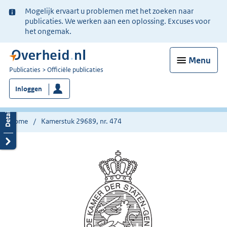
Ter
Mogelijk ervaart u problemen met het zoeken naar
informatie:
publicaties. We werken aan een oplossing. Excuses voor
het ongemak.
Menu
U
Publicaties
Officiële publicaties
bent
Inloggen
nu
hier:
Home
Kamerstuk 29689, nr. 474