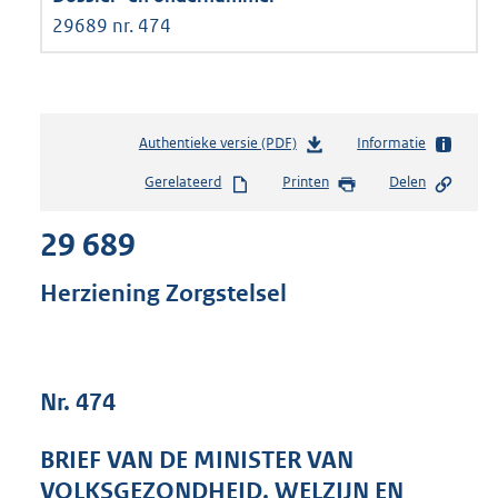
29689 nr. 474
Authentieke versie (PDF)
b
Informatie
e
Gerelateerd
Printen
Delen
s
t
29 689
a
n
d
Herziening Zorgstelsel
s
g
r
o
Nr. 474
o
t
t
BRIEF VAN DE MINISTER VAN
e
VOLKSGEZONDHEID, WELZIJN EN
: