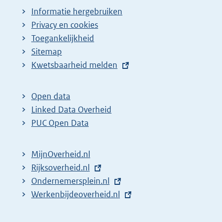
Informatie hergebruiken
Privacy en cookies
Toegankelijkheid
Sitemap
E
Kwetsbaarheid melden
x
t
Open data
e
Linked Data Overheid
r
PUC Open Data
n
e
MijnOverheid.nl
l
E
Rijksoverheid.nl
i
x
E
Ondernemersplein.nl
n
t
x
E
Werkenbijdeoverheid.nl
k
e
t
x
:
r
e
t