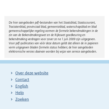
Disclaimer
De hier aangeboden pdf-bestanden van het Staatsblad, Staatscourant,
Tractatenblad, provinciaal blad, gemeenteblad, waterschapsblad en blad
gemeenschappelijke regeling vormen de formele bekendmakingen in de
zin van de Bekendmakingswet en de Rijkswet goedkeuring en
bekendmaking verdragen voor zover ze na 1 juli 2009 zijn uitgegeven.
Voor pdf-publicaties van vóór deze datum geldt dat alleen de in papieren
vorm uitgegeven bladen formele status hebben; de hier aangeboden
elektronische versies daarvan worden bij wijze van service aangeboden.
Over deze website
Contact
English
Help
Zoeken