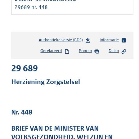
29689 nr. 448
Authentieke versie (PDF)
b
Informatie
e
Gerelateerd
Printen
Delen
s
t
29 689
a
n
d
Herziening Zorgstelsel
s
g
r
o
Nr. 448
o
t
t
BRIEF VAN DE MINISTER VAN
e
VOLKSGEZONDHEID, WELZIJN EN
: