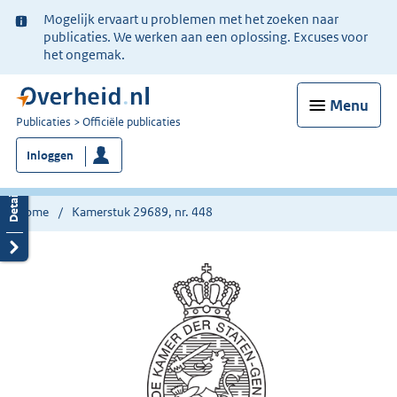
Ter
Mogelijk ervaart u problemen met het zoeken naar
informatie:
publicaties. We werken aan een oplossing. Excuses voor
het ongemak.
Menu
U
Publicaties
Officiële publicaties
bent
Inloggen
nu
hier:
Home
Kamerstuk 29689, nr. 448