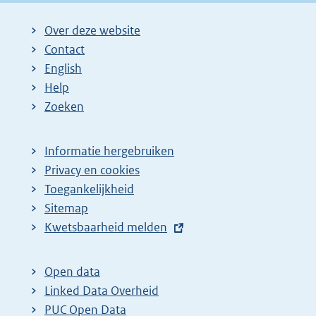
Over deze website
Contact
English
Help
Zoeken
Informatie hergebruiken
Privacy en cookies
Toegankelijkheid
Sitemap
E
Kwetsbaarheid melden
x
t
Open data
e
Linked Data Overheid
r
PUC Open Data