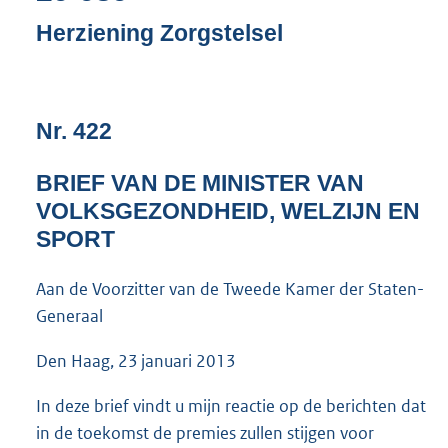
n
d
Herziening Zorgstelsel
s
g
r
o
Nr. 422
o
t
t
BRIEF VAN DE MINISTER VAN
e
VOLKSGEZONDHEID, WELZIJN EN
:
4
SPORT
2
K
Aan de Voorzitter van de Tweede Kamer der Staten-
b
Generaal
Den Haag, 23 januari 2013
In deze brief vindt u mijn reactie op de berichten dat
in de toekomst de premies zullen stijgen voor