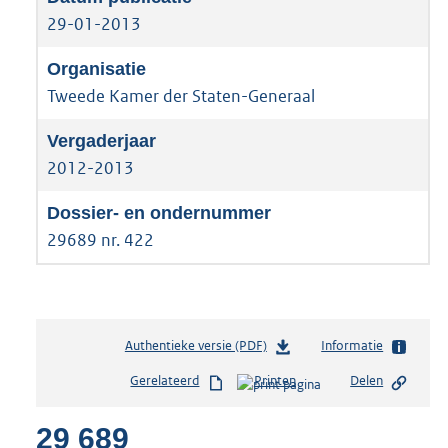
29-01-2013
Tweede Kamer der Staten-Generaal
2012-2013
29689 nr. 422
Authentieke versie (PDF)
b
Informatie
e
Gerelateerd
Printen
Delen
s
t
29 689
a