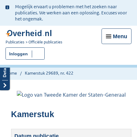
Ter
Mogelijk ervaart u problemen met het zoeken naar
informatie:
publicaties. We werken aan een oplossing. Excuses voor
het ongemak.
Menu
U
Publicaties
Officiële publicaties
bent
Inloggen
nu
hier:
Home
Kamerstuk 29689, nr. 422
Kamerstuk