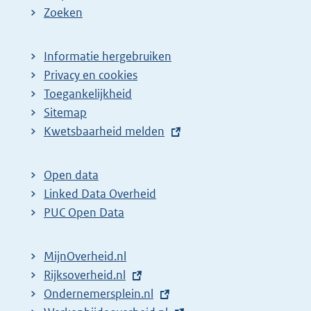
Zoeken
Informatie hergebruiken
Privacy en cookies
Toegankelijkheid
Sitemap
E
Kwetsbaarheid melden
x
t
Open data
e
Linked Data Overheid
r
PUC Open Data
n
e
MijnOverheid.nl
l
E
Rijksoverheid.nl
i
x
E
Ondernemersplein.nl
n