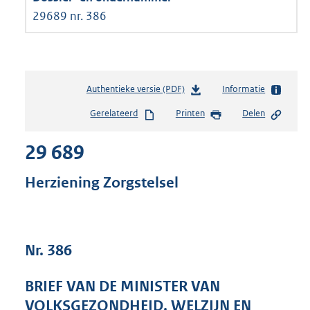
29689 nr. 386
Authentieke versie (PDF)
b
Informatie
e
Gerelateerd
Printen
Delen
s
t
29 689
a
n
d
Herziening Zorgstelsel
s
g
r
o
Nr. 386
o
t
t
BRIEF VAN DE MINISTER VAN
e
VOLKSGEZONDHEID, WELZIJN EN
: