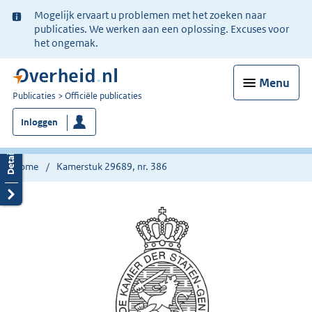
Ter
Mogelijk ervaart u problemen met het zoeken naar
informatie:
publicaties. We werken aan een oplossing. Excuses voor
het ongemak.
Menu
U
Publicaties
Officiële publicaties
bent
Inloggen
nu
hier:
Home
Kamerstuk 29689, nr. 386