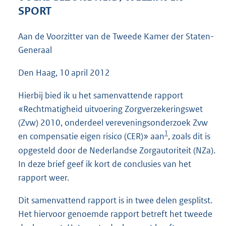
4
SPORT
8
K
Aan de Voorzitter van de Tweede Kamer der Staten-
b
Generaal
Den Haag, 10 april 2012
Hierbij bied ik u het samenvattende rapport
«Rechtmatigheid uitvoering Zorgverzekeringswet
(Zvw) 2010, onderdeel vereveningsonderzoek Zvw
1
en compensatie eigen risico (CER)» aan
, zoals dit is
opgesteld door de Nederlandse Zorgautoriteit (NZa).
In deze brief geef ik kort de conclusies van het
rapport weer.
Dit samenvattend rapport is in twee delen gesplitst.
Het hiervoor genoemde rapport betreft het tweede