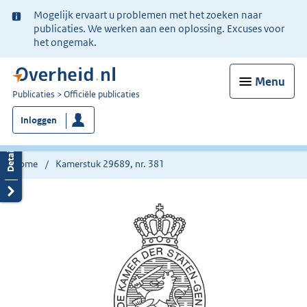
Ter
Mogelijk ervaart u problemen met het zoeken naar
informatie:
publicaties. We werken aan een oplossing. Excuses voor
het ongemak.
Menu
U
Publicaties
Officiële publicaties
bent
Inloggen
nu
hier:
Home
Kamerstuk 29689, nr. 381