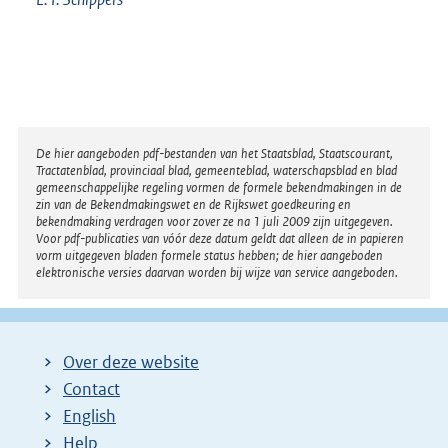
Disclaimer
De hier aangeboden pdf-bestanden van het Staatsblad, Staatscourant,
Tractatenblad, provinciaal blad, gemeenteblad, waterschapsblad en blad
gemeenschappelijke regeling vormen de formele bekendmakingen in de
zin van de Bekendmakingswet en de Rijkswet goedkeuring en
bekendmaking verdragen voor zover ze na 1 juli 2009 zijn uitgegeven.
Voor pdf-publicaties van vóór deze datum geldt dat alleen de in papieren
vorm uitgegeven bladen formele status hebben; de hier aangeboden
elektronische versies daarvan worden bij wijze van service aangeboden.
Over deze website
Contact
English
Help