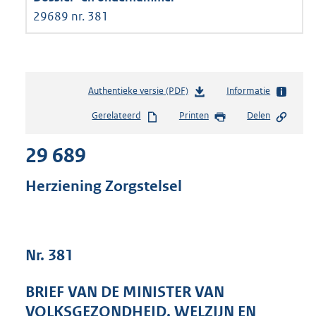
29689 nr. 381
Authentieke versie (PDF)
b
Informatie
e
Gerelateerd
Printen
Delen
s
t
29 689
a
n
d
Herziening Zorgstelsel
s
g
r
o
Nr. 381
o
t
t
BRIEF VAN DE MINISTER VAN
e
VOLKSGEZONDHEID, WELZIJN EN
: