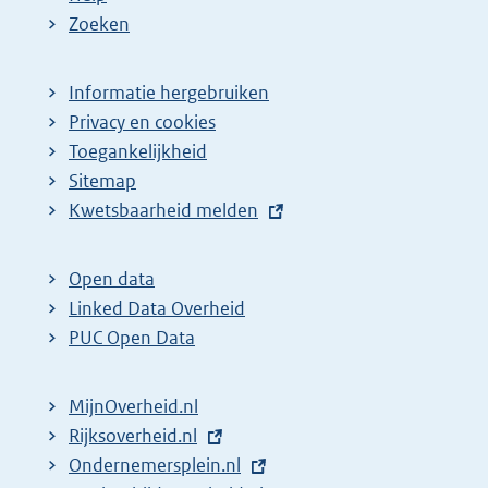
Zoeken
Informatie hergebruiken
Privacy en cookies
Toegankelijkheid
Sitemap
E
Kwetsbaarheid melden
x
t
Open data
e
Linked Data Overheid
r
PUC Open Data
n
e
MijnOverheid.nl
l
E
Rijksoverheid.nl
i
x
E
Ondernemersplein.nl
n