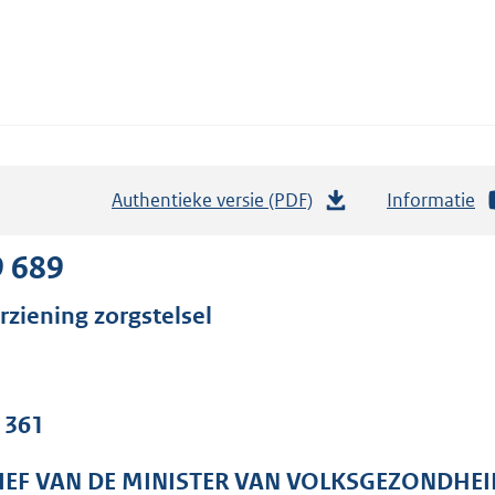
Authentieke versie (PDF)
b
Informatie
e
s
9 689
t
rziening zorgstelsel
a
n
d
s
. 361
g
r
IEF VAN DE MINISTER VAN VOLKSGEZONDHEI