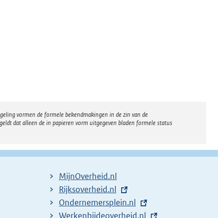
regeling vormen de formele bekendmakingen in de zin van de
eldt dat alleen de in papieren vorm uitgegeven bladen formele status
MijnOverheid.nl
E
Rijksoverheid.nl
x
E
Ondernemersplein.nl
t
x
E
Werkenbijdeoverheid.nl