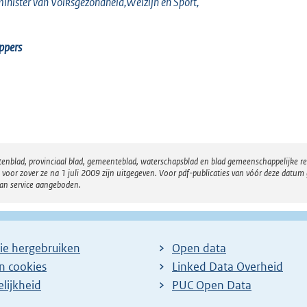
inister
van Volksgezondheid,Welzijn en Sport,
ppers
atenblad, provinciaal blad, gemeenteblad, waterschapsblad en blad gemeenschappelijke 
 zover ze na 1 juli 2009 zijn uitgegeven. Voor pdf-publicaties van vóór deze datum g
van service aangeboden.
ie hergebruiken
Open data
en cookies
Linked Data Overheid
lijkheid
PUC Open Data