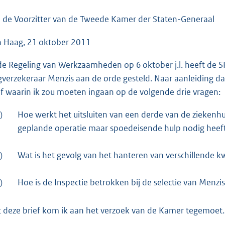
o
o
 de Voorzitter van de Tweede Kamer der Staten-Generaal
t
 Haag, 21 oktober 2011
t
e
 de Regeling van Werkzaamheden op 6 oktober j.l. heeft de SP
:
gverzekeraar Menzis aan de orde gesteld. Naar aanleiding 
4
ef waarin ik zou moeten ingaan op de volgende drie vragen:
7
K
)
Hoe werkt het uitsluiten van een derde van de ziekenh
b
geplande operatie maar spoedeisende hulp nodig heef
)
Wat is het gevolg van het hanteren van verschillende kw
)
Hoe is de Inspectie betrokken bij de selectie van Menzi
 deze brief kom ik aan het verzoek van de Kamer tegemoet.