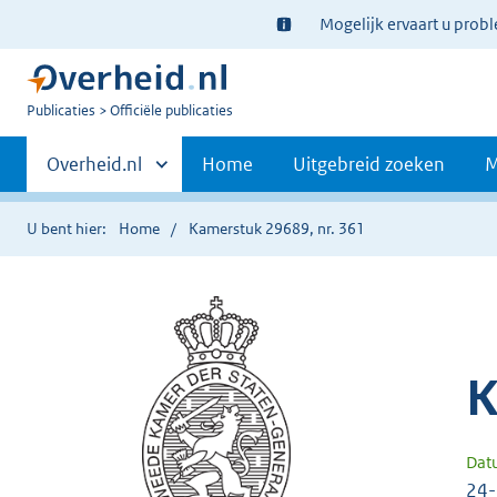
Ter
Mogelijk ervaart u prob
informatie:
U
Publicaties
Officiële publicaties
bent
Primaire
nu
Andere
Overheid.nl
Home
Uitgebreid zoeken
M
hier:
sites
navigatie
binnen
U bent hier:
Home
Kamerstuk 29689, nr. 361
K
Dat
24