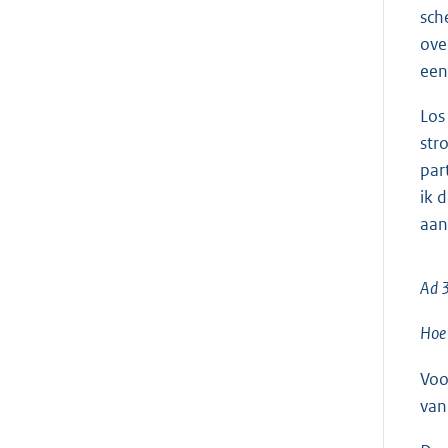
sch
ove
een
Los
str
par
ik 
aan
Ad 3
Hoe 
Voo
van