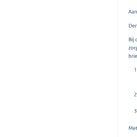
Aan
Den
Bij
zor
bri
1
2
3
Met