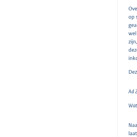
Ove
op 
gea
wel
zij
dez
ink
Dez
Ad 2
Wat 
Naa
laa