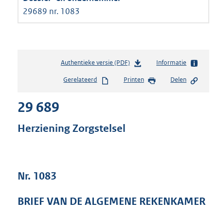
29689 nr. 1083
Authentieke versie (PDF)
b
Informatie
e
Gerelateerd
Printen
Delen
s
t
29 689
a
n
d
Herziening Zorgstelsel
s
g
r
o
Nr. 1083
o
t
t
BRIEF VAN DE ALGEMENE REKENKAMER
e
: