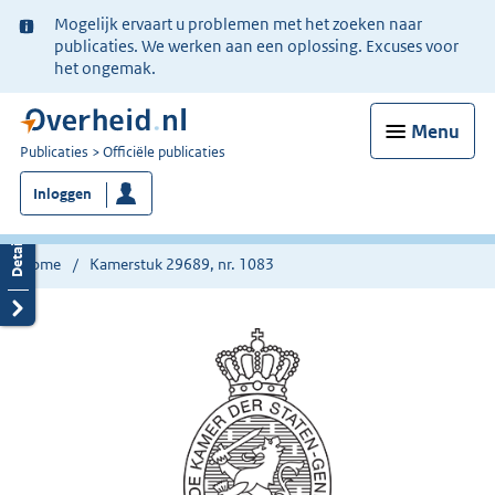
Ter
Mogelijk ervaart u problemen met het zoeken naar
informatie:
publicaties. We werken aan een oplossing. Excuses voor
het ongemak.
Menu
U
Publicaties
Officiële publicaties
bent
Inloggen
nu
hier:
Home
Kamerstuk 29689, nr. 1083