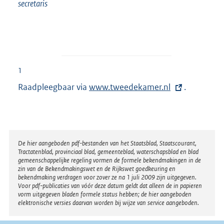
secretaris
1
Raadpleegbaar via
E
www.tweedekamer.nl
.
x
t
e
r
Disclaimer
De hier aangeboden pdf-bestanden van het Staatsblad, Staatscourant,
Tractatenblad, provinciaal blad, gemeenteblad, waterschapsblad en blad
n
gemeenschappelijke regeling vormen de formele bekendmakingen in de
e
zin van de Bekendmakingswet en de Rijkswet goedkeuring en
bekendmaking verdragen voor zover ze na 1 juli 2009 zijn uitgegeven.
l
Voor pdf-publicaties van vóór deze datum geldt dat alleen de in papieren
i
vorm uitgegeven bladen formele status hebben; de hier aangeboden
elektronische versies daarvan worden bij wijze van service aangeboden.
n
k