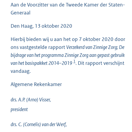
Aan de Voorzitter van de Tweede Kamer der Staten-
3
9
Generaal
K
b
Den Haag, 13 oktober 2020
Hierbij bieden wij u aan het op 7 oktober 2020 door
ons vastgestelde rapport
Verzekerd van Zinnige Zorg; De
bijdrage van het programma Zinnige Zorg aan gepast gebruik
1
van het basispakket 2014–2019
. Dit rapport verschijnt
vandaag.
Algemene Rekenkamer
drs. A.P. (Arno)
Visser,
president
drs. C. (Cornelis) van der
Werf,