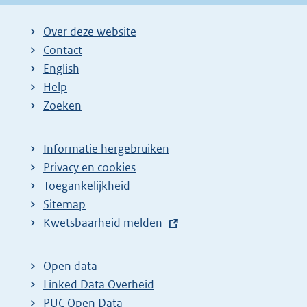
:
Over deze website
Contact
English
Help
Zoeken
Informatie hergebruiken
Privacy en cookies
Toegankelijkheid
Sitemap
E
Kwetsbaarheid melden
x
t
Open data
e
Linked Data Overheid
r
PUC Open Data