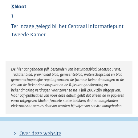
X
Noot
1
Ter inzage gelegd bij het Centraal Informatiepunt
Tweede Kamer.
Disclaimer
De hier aangeboden pdf-bestanden van het Staatsblad, Staatscourant,
Tractatenblad, provinciaal blad, gemeenteblad, waterschapsblad en blad
gemeenschappelijke regeling vormen de formele bekendmakingen in de
zin van de Bekendmakingswet en de Rijkswet goedkeuring en
bekendmaking verdragen voor zover ze na 1 juli 2009 zijn uitgegeven.
Voor pdf-publicaties van vóór deze datum geldt dat alleen de in papieren
vorm uitgegeven bladen formele status hebben; de hier aangeboden
elektronische versies daarvan worden bij wijze van service aangeboden.
Over deze website