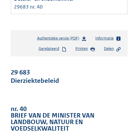
29683 nr. 40
Authentieke versie (PDF)
b
Informatie
e
Gerelateerd
Printen
Delen
s
t
a
n
29 683
d
Dierziektebeleid
s
g
r
o
o
nr. 40
t
BRIEF VAN DE MINISTER VAN
t
LANDBOUW, NATUUR EN
e
VOEDSELKWALITEIT
: