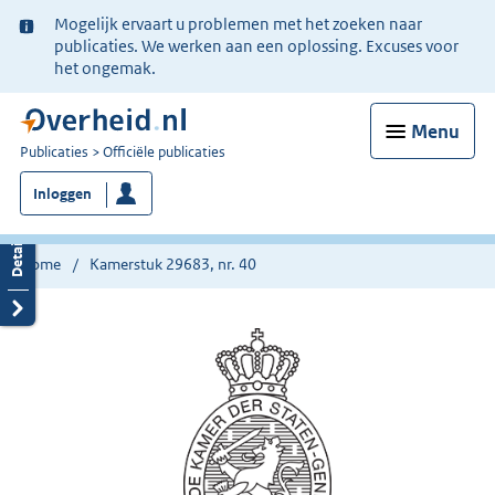
Ter
Mogelijk ervaart u problemen met het zoeken naar
informatie:
publicaties. We werken aan een oplossing. Excuses voor
het ongemak.
Menu
U
Publicaties
Officiële publicaties
bent
Inloggen
nu
hier:
Home
Kamerstuk 29683, nr. 40