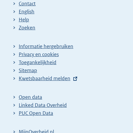
Contact
English
Help
Zoeken
Informatie hergebruiken
Privacy en cookies
Toegankelijkheid
Sitemap
E
Kwetsbaarheid melden
x
t
Open data
e
Linked Data Overheid
r
PUC Open Data
n
e
MijnOverheid.nl