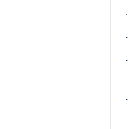
•
•
•
•