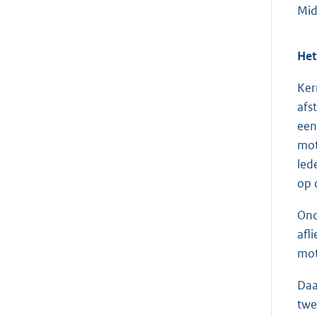
Mid
Het
Ker
afs
een
mot
led
op 
Ond
afl
mot
Daa
twe