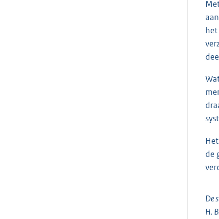
Met
aan
het
ver
dee
Wat
men
dra
sys
Het
de 
ver
De s
H. B