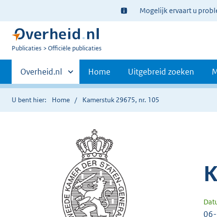
Ter
Mogelijk ervaart u prob
informatie:
U
Publicaties
Officiële publicaties
bent
Primaire
nu
Andere
Overheid.nl
Home
Uitgebreid zoeken
M
hier:
sites
navigatie
binnen
U bent hier:
Home
Kamerstuk 29675, nr. 105
K
Dat
06