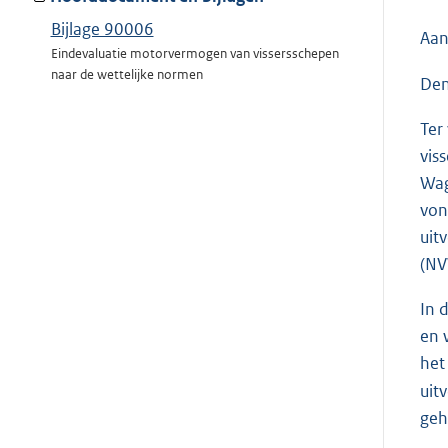
Bijlage 90006
Aan
Eindevaluatie motorvermogen van vissersschepen
naar de wettelijke normen
Den
Ter
vis
Wag
von
uit
(NV
In 
en 
het
uit
geh