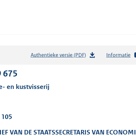
Authentieke versie (PDF)
b
Informatie
e
s
9 675
t
e- en kustvisserij
a
n
d
s
. 105
g
r
IEF VAN DE STAATSSECRETARIS VAN ECONOM