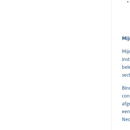
•
Mij
Mij
ins
bel
sec
Bin
con
afg
een
Ned