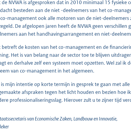
 de NVWA is afgesproken dat in 2010 minimaal 15 fysieke c
dacht besteden aan de niet -deelnemers van het co-manage
 co-management ook alle motoren van de niet-deelnemers zi
zegeld. De afgelopen jaren heeft de NVWA geen verschillen g
lnemers aan het handhavingsarrangement en niet-deelnem
 betreft de kosten van het co-management en de financiering
ing. Het is van belang naar de sector toe te blijven uitdrag
agt en derhalve zelf een systeem moet opzetten. Wel zal ik d
teem van co-management in het algemeen.
 is mijn intentie op korte termijn in gesprek te gaan met all
gemaakte afspraken tegen het licht houden en bezien hoe i
dere professionaliseringsslag. Hierover zult u te zijner tijd 
taatssecretaris van Economische Zaken, Landbouw en Innovatie,
leker