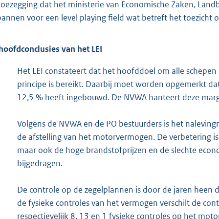
toezegging dat het ministerie van Economische Zaken, Land
pannen voor een level playing field wat betreft het toezich
hoofdconclusies van het LEI
Het LEI constateert dat het hoofddoel om alle schepen
principe is bereikt. Daarbij moet worden opgemerkt d
12,5 % heeft ingebouwd. De NVWA hanteert deze marge 
Volgens de NVWA en de PO bestuurders is het nalevingn
de afstelling van het motorvermogen. De verbetering i
maar ook de hoge brandstofprijzen en de slechte ec
bijgedragen.
De controle op de zegelplannen is door de jaren heen 
de fysieke controles van het vermogen verschilt de con
respectievelijk 8, 13 en 1 fysieke controles op het mo