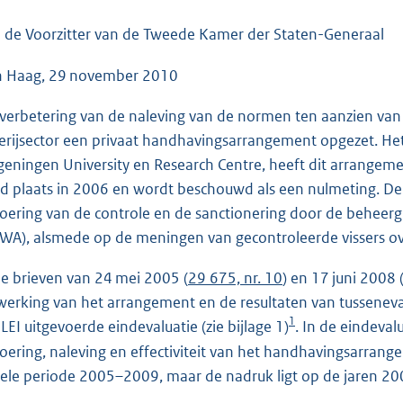
o
o
 de Voorzitter van de Tweede Kamer der Staten-Generaal
t
 Haag, 29 november 2010
t
e
 verbetering van de naleving van de normen ten aanzien va
:
serijsector een privaat handhavingsarrangement opgezet. He
4
eningen University en Research Centre, heeft dit arrangem
5
d plaats in 2006 en wordt beschouwd als een nulmeting. De tu
K
voering van de controle en de sanctionering door de beheer
b
WA), alsmede op de meningen van gecontroleerde vissers ove
de brieven van 24 mei 2005 (
29 675, nr. 10
) en 17 juni 2008 
werking van het arrangement en de resultaten van tusseneval
1
 LEI uitgevoerde eindevaluatie (zie bijlage 1)
. In de eindeva
voering, naleving en effectiviteit van het handhavingsarran
ele periode 2005–2009, maar de nadruk ligt op de jaren 20