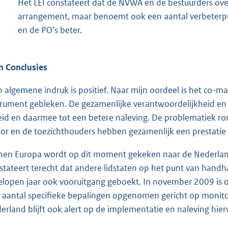
Het LEI constateert dat de NVWA en de bestuurders ove
arrangement, maar benoemt ook een aantal verbeterp
en de PO’s beter.
n Conclusies
n algemene indruk is positief. Naar mijn oordeel is het co
trument gebleken. De gezamenlijke verantwoordelijkheid en 
eid en daarmee tot een betere naleving. De problematiek 
tor en de toezichthouders hebben gezamenlijk een prestatie
nen Europa wordt op dit moment gekeken naar de Nederland
stateert terecht dat andere lidstaten op het punt van handh
elopen jaar ook vooruitgang geboekt. In november 2009 is 
 aantal specifieke bepalingen opgenomen gericht op monitori
erland blijft ook alert op de implementatie en naleving hi