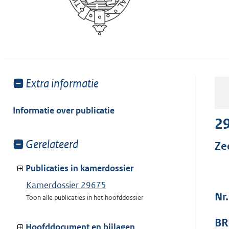
Toon
Extra informatie
meer
van:
Informatie over publicatie
2
Toon
Gerelateerd
Ze
meer
van:
Publicaties in kamerdossier
Kamerdossier 29675
Nr
Toon alle publicaties in het hoofddossier
BR
Hoofddocument en bijlagen