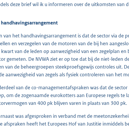
dels deze brief wil ik u informeren over de uitkomsten van d
 handhavingsarrangement
n van het handhavingsarrangement is dat de sector via de pr
tellen en verzegelen van de motoren van de bij hen aangeslote
 kwart van de leden op aanwezigheid van een zegelplan en 
or gemeten. De NVWA ziet er op toe dat bij de niet-leden de
en van de beheergroepen steekproefsgewijs controles uit. D
de aanwezigheid van zegels als fysiek controleren van het 
erdeel van de co-managementafspraken was dat de sector e
iep, om de zogenaamde eurokotters aan Europese regels te la
orvermogen van 400 pk blijven varen in plaats van 300 pk.
rnaast was afgesproken in verband met de meetonzekerhei
e afspraken heeft het Europees Hof van Justitie inmiddels b