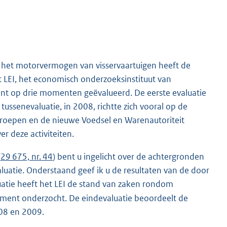
n het motorvermogen van visservaartuigen heeft de
t LEI, het economisch onderzoeksinstituut van
ent op drie momenten geëvalueerd. De eerste evaluatie
ssenevaluatie, in 2008, richtte zich vooral op de
groepen en de nieuwe Voedsel en Warenautoriteit
r deze activiteiten.
(
29 675, nr. 44
) bent u ingelicht over de achtergronden
uatie. Onderstaand geef ik u de resultaten van de door
luatie heeft het LEI de stand van zaken rondom
gement onderzocht. De eindevaluatie beoordeelt de
08 en 2009.