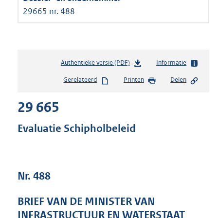
29665 nr. 488
Authentieke versie (PDF)
b
Informatie
e
Gerelateerd
Printen
Delen
s
t
29 665
a
n
d
Evaluatie Schipholbeleid
s
g
r
o
Nr. 488
o
t
t
BRIEF VAN DE MINISTER VAN
e
INFRASTRUCTUUR EN WATERSTAAT
: