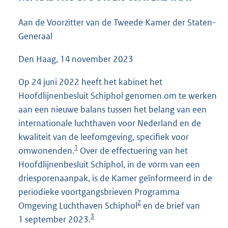
5
0
Aan de Voorzitter van de Tweede Kamer der Staten-
K
Generaal
b
Den Haag, 14 november 2023
Op 24 juni 2022 heeft het kabinet het
Hoofdlijnenbesluit Schiphol genomen om te werken
aan een nieuwe balans tussen het belang van een
internationale luchthaven voor Nederland en de
kwaliteit van de leefomgeving, specifiek voor
1
omwonenden.
Over de effectuering van het
Hoofdlijnenbesluit Schiphol, in de vorm van een
driesporenaanpak, is de Kamer geïnformeerd in de
periodieke voortgangsbrieven Programma
2
Omgeving Luchthaven Schiphol
en de brief van
3
1 september 2023.