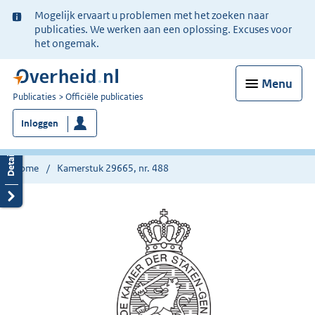
Ter
Mogelijk ervaart u problemen met het zoeken naar
informatie:
publicaties. We werken aan een oplossing. Excuses voor
het ongemak.
Menu
U
Publicaties
Officiële publicaties
bent
Inloggen
nu
hier:
Home
Kamerstuk 29665, nr. 488