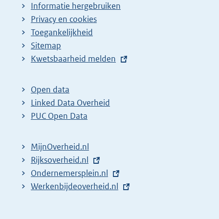
Informatie hergebruiken
Privacy en cookies
Toegankelijkheid
Sitemap
E
Kwetsbaarheid melden
x
t
Open data
e
Linked Data Overheid
r
PUC Open Data
n
e
MijnOverheid.nl
l
E
Rijksoverheid.nl
i
x
E
Ondernemersplein.nl
n
t
x
E
Werkenbijdeoverheid.nl
k
e
t
x
:
r
e
t