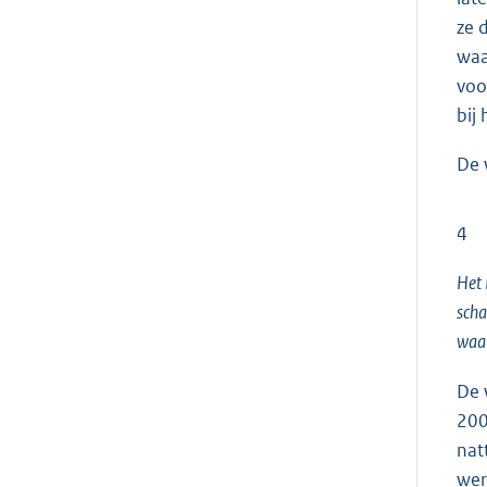
ze 
waa
voo
bij
De 
4
Het 
scha
waar
De 
200
nat
wer