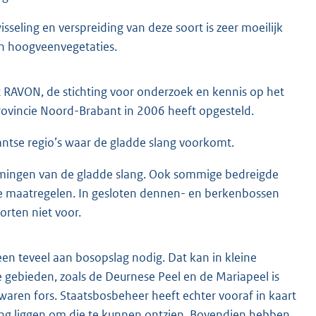
isseling en verspreiding van deze soort is zeer moeilijk
en hoogveenvegetaties.
RAVON, de stichting voor onderzoek en kennis op het
provincie Noord-Brabant in 2006 heeft opgesteld.
abantse regio’s waar de gladde slang voorkomt.
emingen van de gladde slang. Ook sommige bedreigde
ze maatregelen. In gesloten dennen- en berkenbossen
rten niet voor.
n teveel aan bosopslag nodig. Dat kan in kleine
 gebieden, zoals de Deurnese Peel en de Mariapeel is
 waren fors. Staatsbosbeheer heeft echter vooraf in kaart
ang liggen om die te kunnen ontzien. Bovendien hebben