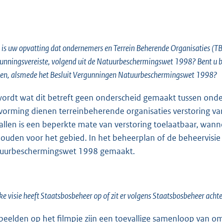
is uw opvatting dat ondernemers en Terrein Beherende Organisaties (TB
unningsvereiste, volgend uit de Natuurbeschermingswet 1998? Bent u be
en, alsmede het Besluit Vergunningen Natuurbeschermingswet 1998?
wordt wat dit betreft geen onderscheid gemaakt tussen onde
orming dienen terreinbeherende organisaties verstoring van d
allen is een beperkte mate van verstoring toelaatbaar, wan
ouden voor het gebied. In het beheerplan of de beheervisi
uurbeschermingswet 1998 gemaakt.
e visie heeft Staatsbosbeheer op of zit er volgens Staatsbosbeheer achte
beelden op het filmpje zijn een toevallige samenloop van o