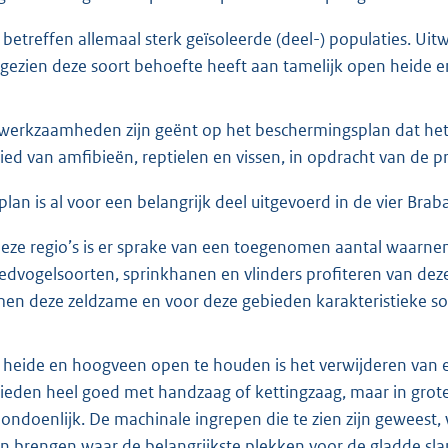
 betreffen allemaal sterk geïsoleerde (deel-) populaties. Uitw
gezien deze soort behoefte heeft aan tamelijk open heide 
werkzaamheden zijn geënt op het beschermingsplan dat het 
ied van amfibieën, reptielen en vissen, in opdracht van de 
 plan is al voor een belangrijk deel uitgevoerd in de vier Br
deze regio’s is er sprake van een toegenomen aantal waarn
edvogelsoorten, sprinkhanen en vlinders profiteren van de
en deze zeldzame en voor deze gebieden karakteristieke soo
heide en hoogveen open te houden is het verwijderen van ee
ieden heel goed met handzaag of kettingzaag, maar in grote
 ondoenlijk. De machinale ingrepen die te zien zijn geweest,
en brengen waar de belangrijkste plekken voor de gladde sl