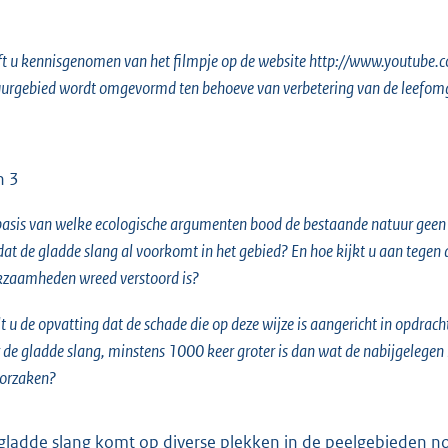
t u kennisgenomen van het filmpje op de website
http://www.youtube.c
urgebied wordt omgevormd ten behoeve van verbetering van de leefomg
n 3
asis van welke ecologische argumenten bood de bestaande natuur geen 
 dat de gladde slang al voorkomt in het gebied? En hoe kijkt u aan tegen
zaamheden wreed verstoord is?
t u de opvatting dat de schade die op deze wijze is aangericht in opdra
 de gladde slang, minstens 1000 keer groter is dan wat de nabijgele
orzaken?
gladde slang komt op diverse plekken in de peelgebieden no