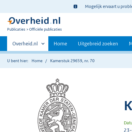
Ter
Mogelijk ervaart u prob
informatie:
U
Publicaties
Officiële publicaties
bent
Primaire
nu
Andere
Overheid.nl
Home
Uitgebreid zoeken
M
hier:
sites
navigatie
binnen
U bent hier:
Home
Kamerstuk 29659, nr. 70
K
Dat
23