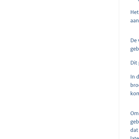
Het
aan
De 
geb
Dit
In 
bro
kom
Om 
geb
dat
lat