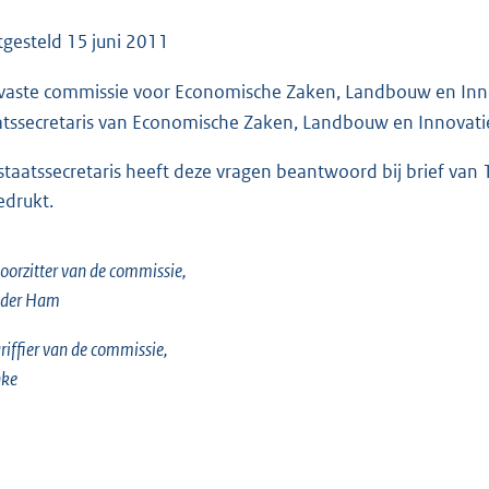
o
o
tgesteld
15 juni 2011
t
vaste commissie voor Economische Zaken, Landbouw en Inn
t
e
atssecretaris van Economische Zaken, Landbouw en Innovati
:
staatssecretaris heeft deze vragen beantwoord bij brief van
5
edrukt.
5
K
b
oorzitter van de commissie,
 der Ham
riffier van de commissie,
nke