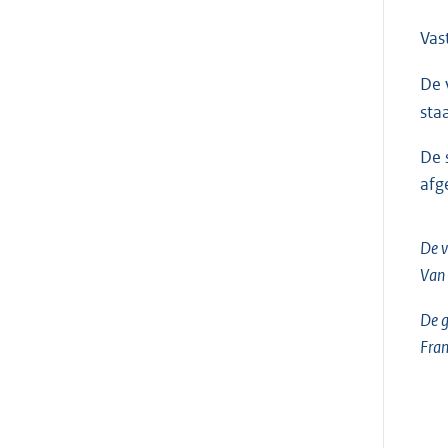
Vas
De 
sta
De 
afg
De v
Van
De g
Fra