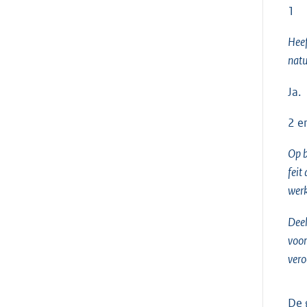
1
Heef
natu
Ja.
2 e
Op b
feit
werk
Deel
voor
vero
De 