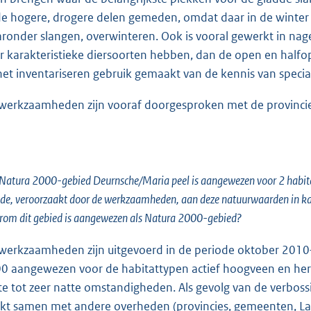
de hogere, drogere delen gemeden, omdat daar in de winter
ronder slangen, overwinteren. Ook is vooral gewerkt in nag
r karakteristieke diersoorten hebben, dan de open en half
 het inventariseren gebruik gemaakt van de kennis van special
werkzaamheden zijn vooraf doorgesproken met de provinci
Natura 2000-gebied Deurnsche/Maria peel is aangewezen voor 2 habitatt
de, veroorzaakt door de werkzaamheden, aan deze natuurwaarden in kaar
om dit gebied is aangewezen als Natura 2000-gebied?
werkzaamheden zijn uitgevoerd in de periode oktober 2010–
0 aangewezen voor de habitattypen actief hoogveen en hers
te tot zeer natte omstandigheden. Als gevolg van de verbos
kt samen met andere overheden (provincies, gemeenten, L