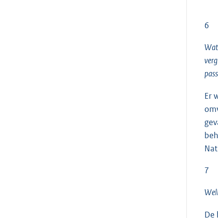
6
Wat 
verg
pass
Er 
omv
gev
beh
Nat
7
Welk
De 