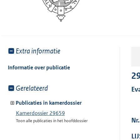
Toon
Extra informatie
meer
van:
Informatie over publicatie
2
Toon
Gerelateerd
Ev
meer
van:
Publicaties in kamerdossier
Kamerdossier 29659
Nr.
Toon alle publicaties in het hoofddossier
LI