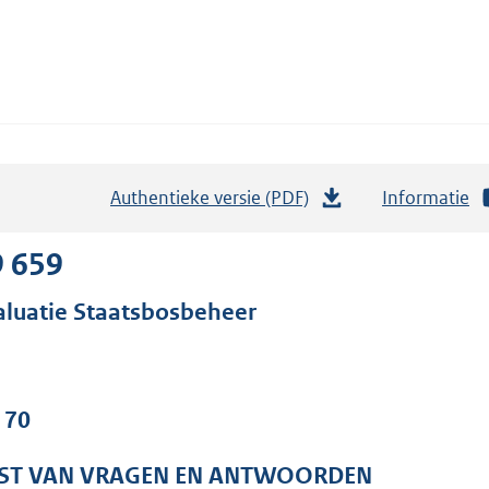
Authentieke versie (PDF)
b
Informatie
e
s
9 659
t
aluatie Staatsbosbeheer
a
n
d
s
 70
g
r
JST VAN VRAGEN EN ANTWOORDEN