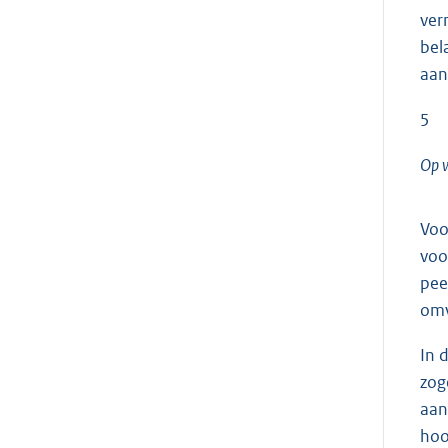
ver
bel
aan
5
Op w
Voo
voo
pee
omv
In 
zog
aan
hoo