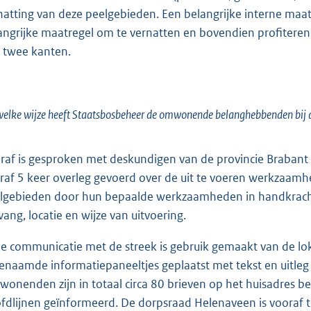
natting van deze peelgebieden. Een belangrijke interne maatr
angrijke maatregel om te vernatten en bovendien profiteren 
 twee kanten.
elke wijze heeft Staatsbosbeheer de omwonende belanghebbenden bij
raf is gesproken met deskundigen van de provincie Braban
raf 5 keer overleg gevoerd over de uit te voeren werkzaamhe
lgebieden door hun bepaalde werkzaamheden in handkracht 
ang, locatie en wijze van uitvoering.
de communicatie met de streek is gebruik gemaakt van de lok
enaamde informatiepaneeltjes geplaatst met tekst en uitleg
wonenden zijn in totaal circa 80 brieven op het huisadres b
fdlijnen geïnformeerd. De dorpsraad Helenaveen is vooraf t