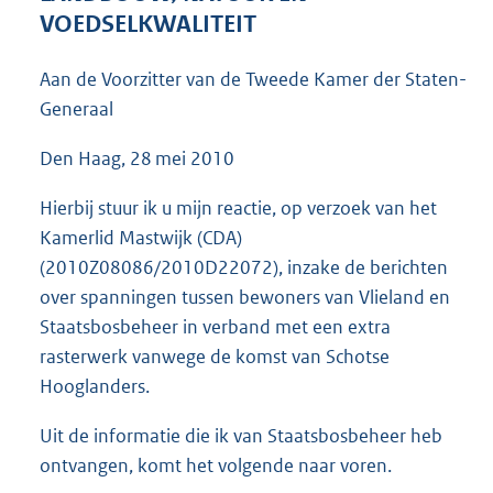
4
VOEDSELKWALITEIT
1
K
Aan de Voorzitter van de Tweede Kamer der Staten-
b
Generaal
Den Haag, 28 mei 2010
Hierbij stuur ik u mijn reactie, op verzoek van het
Kamerlid Mastwijk (CDA)
(2010Z08086/2010D22072), inzake de berichten
over spanningen tussen bewoners van Vlieland en
Staatsbosbeheer in verband met een extra
rasterwerk vanwege de komst van Schotse
Hooglanders.
Uit de informatie die ik van Staatsbosbeheer heb
ontvangen, komt het volgende naar voren.