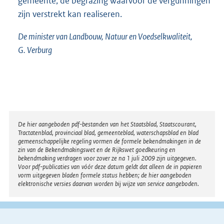
gemeente, de begrazing waarvoor de vergunningen
zijn verstrekt kan realiseren.
De minister van Landbouw, Natuur en Voedselkwaliteit,
G. Verburg
Disclaimer
De hier aangeboden pdf-bestanden van het Staatsblad, Staatscourant,
Tractatenblad, provinciaal blad, gemeenteblad, waterschapsblad en blad
gemeenschappelijke regeling vormen de formele bekendmakingen in de
zin van de Bekendmakingswet en de Rijkswet goedkeuring en
bekendmaking verdragen voor zover ze na 1 juli 2009 zijn uitgegeven.
Voor pdf-publicaties van vóór deze datum geldt dat alleen de in papieren
vorm uitgegeven bladen formele status hebben; de hier aangeboden
elektronische versies daarvan worden bij wijze van service aangeboden.