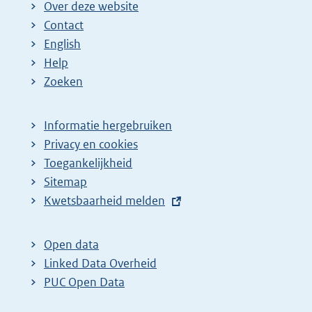
Over deze website
Contact
English
Help
Zoeken
Informatie hergebruiken
Privacy en cookies
Toegankelijkheid
Sitemap
E
Kwetsbaarheid melden
x
t
Open data
e
Linked Data Overheid
r
PUC Open Data
n