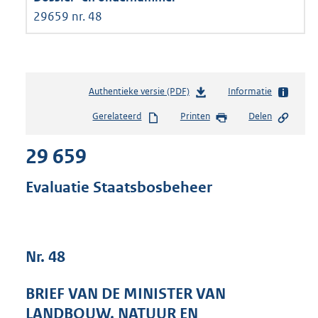
29659 nr. 48
Authentieke versie (PDF)
b
Informatie
e
Gerelateerd
Printen
Delen
s
t
29 659
a
n
d
Evaluatie Staatsbosbeheer
s
g
r
o
Nr. 48
o
t
t
BRIEF VAN DE MINISTER VAN
e
LANDBOUW, NATUUR EN
: