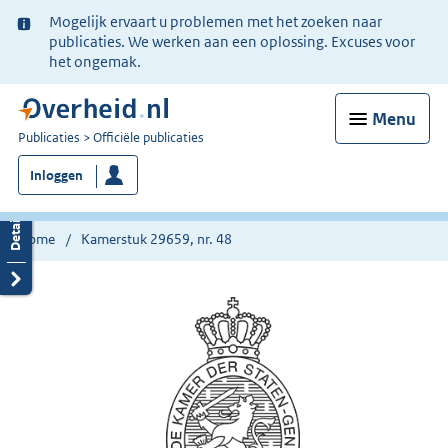
Ter
Mogelijk ervaart u problemen met het zoeken naar
informatie:
publicaties. We werken aan een oplossing. Excuses voor
het ongemak.
Menu
U
Publicaties
Officiële publicaties
bent
Inloggen
nu
hier:
Home
Kamerstuk 29659, nr. 48