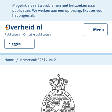
Ter
Mogelijk ervaart u problemen met het zoeken naar
informatie:
publicaties. We werken aan een oplossing. Excuses voor
het ongemak.
Menu
U
Publicaties
Officiële publicaties
bent
Inloggen
nu
hier:
Home
Kamerstuk 29614, nr. 2