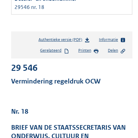
29546 nr. 18
Authentieke versie (PDF)
b
Informatie
e
Gerelateerd
Printen
Delen
s
t
29 546
a
n
d
Vermindering regeldruk OCW
s
g
r
o
Nr. 18
o
t
t
BRIEF VAN DE STAATSSECRETARIS VAN
e
ONDERWIJS, CULTUUR EN
: