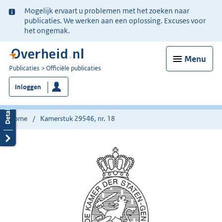
Ter
Mogelijk ervaart u problemen met het zoeken naar
informatie:
publicaties. We werken aan een oplossing. Excuses voor
het ongemak.
Menu
U
Publicaties
Officiële publicaties
bent
Inloggen
nu
hier:
Home
Kamerstuk 29546, nr. 18