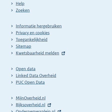
Help
Zoeken
Informatie hergebruiken
Privacy en cookies
Toegankelijkheid
Sitemap
E
Kwetsbaarheid melden
x
t
Open data
e
Linked Data Overheid
r
PUC Open Data
n
e
MijnOverheid.nl
l
E
Rijksoverheid.nl
i
x
E
Ondernemersplein.nl