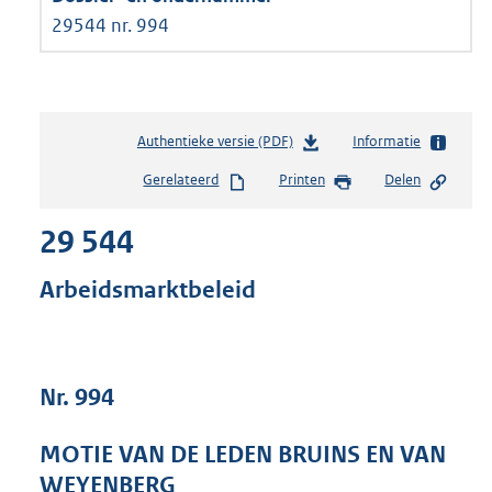
29544 nr. 994
Authentieke versie (PDF)
b
Informatie
e
Gerelateerd
Printen
Delen
s
t
29 544
a
n
d
Arbeidsmarktbeleid
s
g
r
o
Nr. 994
o
t
t
MOTIE VAN DE LEDEN BRUINS EN VAN
e
WEYENBERG
: