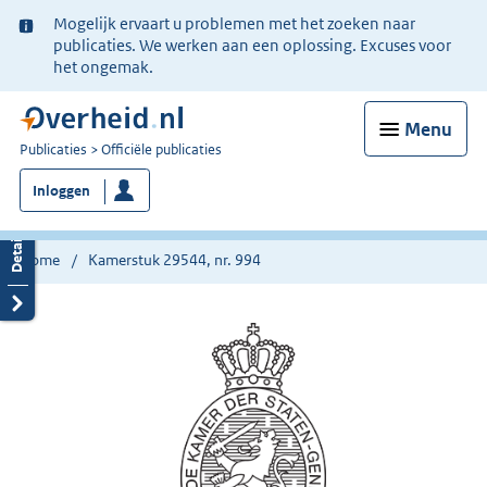
Ter
Mogelijk ervaart u problemen met het zoeken naar
informatie:
publicaties. We werken aan een oplossing. Excuses voor
het ongemak.
Menu
U
Publicaties
Officiële publicaties
bent
Inloggen
nu
hier:
Home
Kamerstuk 29544, nr. 994