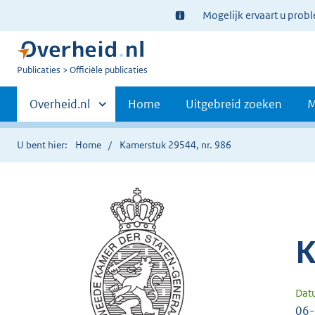
Ter
Mogelijk ervaart u prob
informatie:
U
Publicaties
Officiële publicaties
bent
Primaire
nu
Andere
Overheid.nl
Home
Uitgebreid zoeken
M
hier:
sites
navigatie
binnen
U bent hier:
Home
Kamerstuk 29544, nr. 986
K
Dat
06-