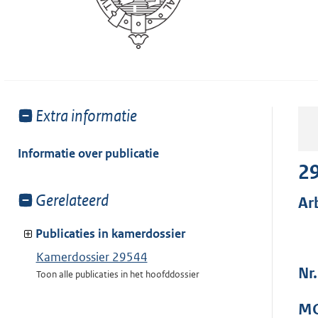
Toon
Extra informatie
meer
van:
Informatie over publicatie
2
Toon
Gerelateerd
Ar
meer
van:
Publicaties in kamerdossier
Kamerdossier 29544
Nr
Toon alle publicaties in het hoofddossier
MO