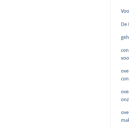
Voo
De 
geh
con
voo
ove
con
ove
onz
ove
mak