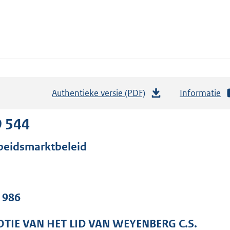
Authentieke versie (PDF)
b
Informatie
e
s
9 544
t
beidsmarktbeleid
a
n
d
s
. 986
g
r
TIE VAN HET LID VAN WEYENBERG C.S.