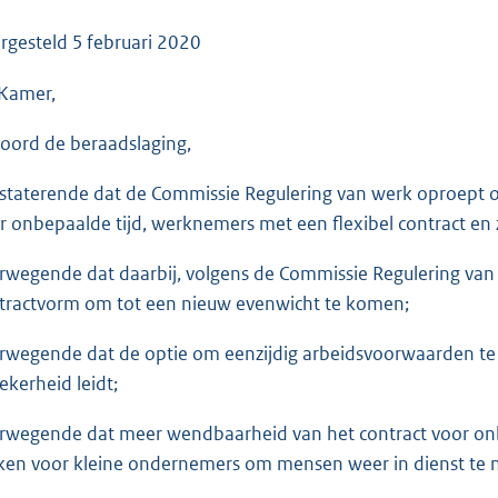
o
o
rgesteld
5 februari 2020
t
Kamer,
t
e
oord de beraadslaging,
:
3
staterende dat de Commissie Regulering van werk oproept 
6
r onbepaalde tijd, werknemers met een flexibel contract en z
K
b
rwegende dat daarbij, volgens de Commissie Regulering van 
tractvorm om tot een nieuw evenwicht te komen;
rwegende dat de optie om eenzijdig arbeidsvoorwaarden te wi
ekerheid leidt;
rwegende dat meer wendbaarheid van het contract voor onbep
en voor kleine ondernemers om mensen weer in dienst te