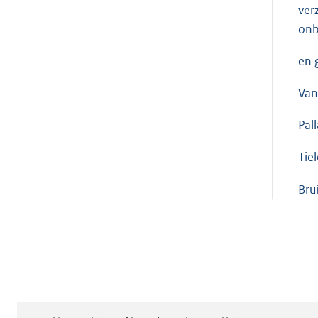
ver
onb
en 
Van
Pal
Tie
Bru