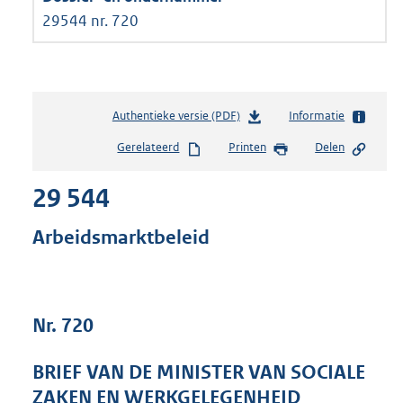
29544 nr. 720
Authentieke versie (PDF)
b
Informatie
e
Gerelateerd
Printen
Delen
s
t
29 544
a
n
d
Arbeidsmarktbeleid
s
g
r
o
Nr. 720
o
t
t
BRIEF VAN DE MINISTER VAN SOCIALE
e
ZAKEN EN WERKGELEGENHEID
: