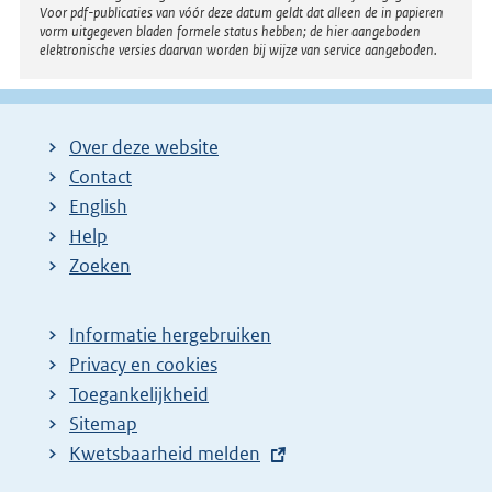
l
Voor pdf-publicaties van vóór deze datum geldt dat alleen de in papieren
i
vorm uitgegeven bladen formele status hebben; de hier aangeboden
elektronische versies daarvan worden bij wijze van service aangeboden.
n
k
:
Over deze website
Contact
English
Help
Zoeken
Informatie hergebruiken
Privacy en cookies
Toegankelijkheid
Sitemap
E
Kwetsbaarheid melden
x