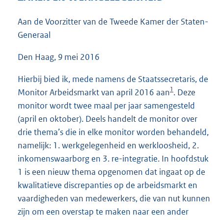
3
6
Aan de Voorzitter van de Tweede Kamer der Staten-
K
Generaal
b
Den Haag, 9 mei 2016
Hierbij bied ik, mede namens de Staatssecretaris, de
1
Monitor Arbeidsmarkt van april 2016 aan
. Deze
monitor wordt twee maal per jaar samengesteld
(april en oktober). Deels handelt de monitor over
drie thema’s die in elke monitor worden behandeld,
namelijk: 1. werkgelegenheid en werkloosheid, 2.
inkomenswaarborg en 3. re-integratie. In hoofdstuk
1 is een nieuw thema opgenomen dat ingaat op de
kwalitatieve discrepanties op de arbeidsmarkt en
vaardigheden van medewerkers, die van nut kunnen
zijn om een overstap te maken naar een ander