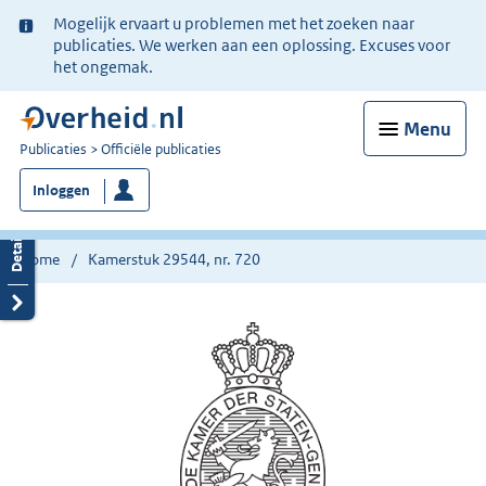
Ter
Mogelijk ervaart u problemen met het zoeken naar
informatie:
publicaties. We werken aan een oplossing. Excuses voor
het ongemak.
Menu
U
Publicaties
Officiële publicaties
bent
Inloggen
nu
hier:
Home
Kamerstuk 29544, nr. 720