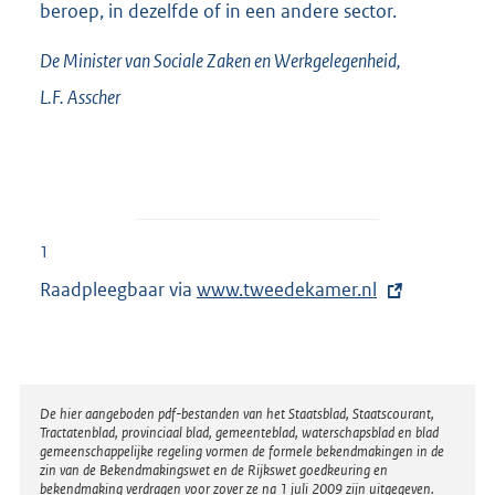
beroep, in dezelfde of in een andere sector.
De Minister van Sociale Zaken en Werkgelegenheid,
L.F.
Asscher
1
Raadpleegbaar via
E
www.tweedekamer.nl
x
t
e
r
Disclaimer
De hier aangeboden pdf-bestanden van het Staatsblad, Staatscourant,
Tractatenblad, provinciaal blad, gemeenteblad, waterschapsblad en blad
n
gemeenschappelijke regeling vormen de formele bekendmakingen in de
e
zin van de Bekendmakingswet en de Rijkswet goedkeuring en
bekendmaking verdragen voor zover ze na 1 juli 2009 zijn uitgegeven.