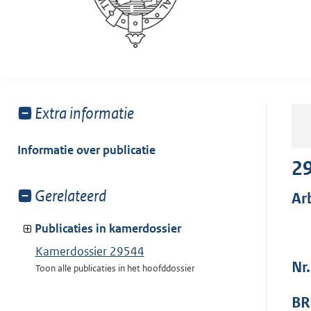
Toon
Extra informatie
meer
van:
Informatie over publicatie
2
Toon
Gerelateerd
Ar
meer
van:
Publicaties in kamerdossier
Kamerdossier 29544
Nr
Toon alle publicaties in het hoofddossier
BR