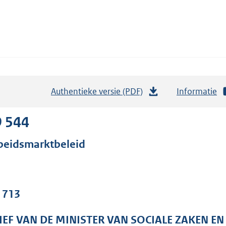
Authentieke versie (PDF)
b
Informatie
e
s
9 544
t
beidsmarktbeleid
a
n
d
s
. 713
g
r
IEF VAN DE MINISTER VAN SOCIALE ZAKEN E