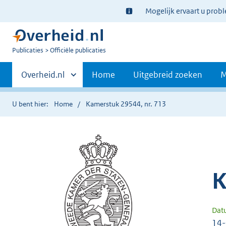
Ter
Mogelijk ervaart u prob
informatie:
U
Publicaties
Officiële publicaties
bent
Primaire
nu
Andere
Overheid.nl
Home
Uitgebreid zoeken
M
hier:
sites
navigatie
binnen
U bent hier:
Home
Kamerstuk 29544, nr. 713
K
Dat
14-