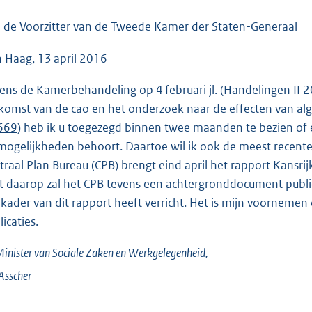
o
o
 de Voorzitter van de Tweede Kamer der Staten-Generaal
t
 Haag, 13 april 2016
t
e
dens de Kamerbehandeling op 4 februari jl. (Handelingen II 2
:
komst van de cao en het onderzoek naar de effecten van al
3
 669
) heb ik u toegezegd binnen twee maanden te bezien of 
6
mogelijkheden behoort. Daartoe wil ik ook de meest recente
K
traal Plan Bureau (CPB) brengt eind april het rapport Kansrij
b
t daarop zal het CPB tevens een achtergronddocument publi
 kader van dit rapport heeft verricht. Het is mijn voorneme
icaties.
inister van Sociale Zaken en Werkgelegenheid,
Asscher