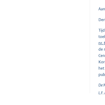
Aan
Den
Tij
toe
nr.
de 
Cen
Kor
het
publ
De M
L.F.