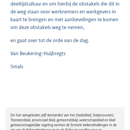
deeltijdcultuur en om hierbij de obstakels die dit in
de weg staan voor werknemers en werkgevers in
kaart te brengen en met aanbevelingen te komen
om deze obstakels weg te nemen,
en gaat over tot de orde van de dag.
Van Beukering-Huijbregts
Smals
Disclaimer
De hier aangeboden pdf-bestanden van het Staatsblad, Staatscourant,
Tractatenblad, provinciaal blad, gemeenteblad, waterschapsblad en blad
gemeenschappelijke regeling vormen de formele bekendmakingen in de
zin van de Bekendmakingswet en de Rijkswet goedkeuring en