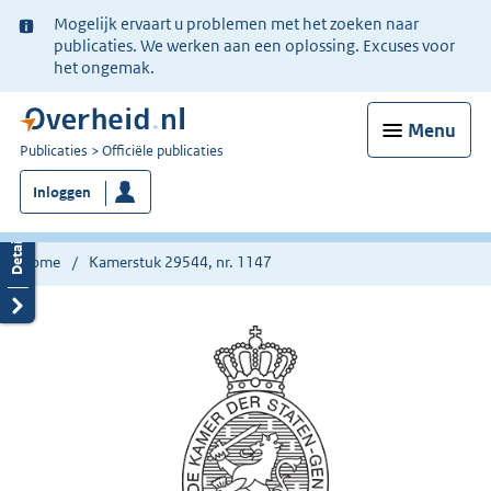
Ter
Mogelijk ervaart u problemen met het zoeken naar
informatie:
publicaties. We werken aan een oplossing. Excuses voor
het ongemak.
Menu
U
Publicaties
Officiële publicaties
bent
Inloggen
nu
hier:
Home
Kamerstuk 29544, nr. 1147