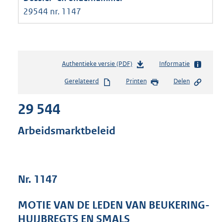
29544 nr. 1147
Authentieke versie (PDF)
b
Informatie
e
Gerelateerd
Printen
Delen
s
t
29 544
a
n
d
Arbeidsmarktbeleid
s
g
r
o
Nr. 1147
o
t
t
MOTIE VAN DE LEDEN VAN BEUKERING-
e
HUIJBREGTS EN SMALS
: