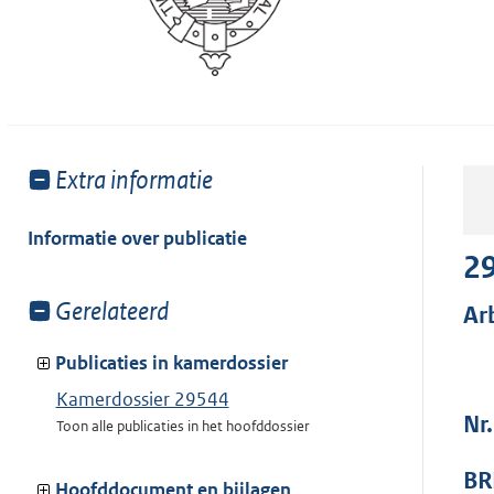
Toon
Extra informatie
meer
van:
Informatie over publicatie
2
Toon
Gerelateerd
Ar
meer
van:
Publicaties in kamerdossier
Kamerdossier 29544
Nr
Toon alle publicaties in het hoofddossier
BR
Hoofddocument en bijlagen