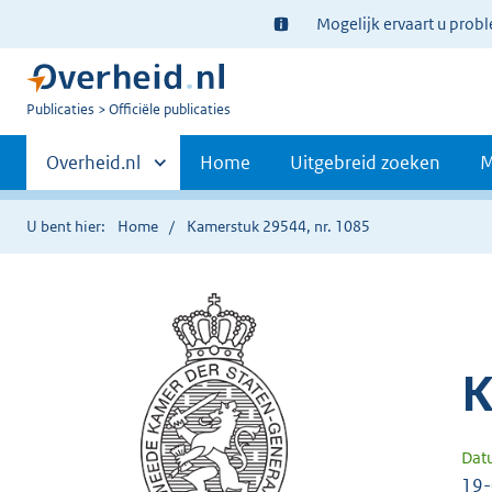
Ter
Mogelijk ervaart u prob
informatie:
U
Publicaties
Officiële publicaties
bent
Primaire
nu
Andere
Overheid.nl
Home
Uitgebreid zoeken
M
hier:
sites
navigatie
binnen
U bent hier:
Home
Kamerstuk 29544, nr. 1085
K
Dat
19-