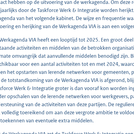
act hebben op de uitvoering van de werkagenda. Om deze red
fjaarlijks door de Taskforce Werk & Integratie worden herijkt
agenda van het volgende kabinet. De wijze en frequentie w
voering en herijking van de Werkagenda VIA is aan een volge
Werkagenda VIA heeft een looptijd tot 2025. Een groot deel
taande activiteiten en middelen van de betrokken organisaties
mate omvangrijk dat aanvullende middelen benodigd zijn.
chikbaar voor een aantal activiteiten tot en met 2024, waa
 en het opstarten van lerende netwerken voor gemeenten, pa
 de totstandkoming van de Werkagenda VIA is afgerond, blijk
kforce Werk & Integratie groter is dan vooraf kon worden in
der opschalen van de lerende netwerken voor werkgevers, pa
ersteuning van de activiteiten van deze partijen. De regulier
t volledig toereikend om aan deze vergrote ambitie te voldo
 toekennen van eventuele extra middelen.