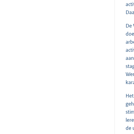
act
Daa
De 
doe
arb
act
aan
sta
Wer
kar
Het
geh
sti
ler
de 