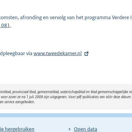
komsten, afronding en vervolg van het programma Verdere I
 1081
.
dpleegbaar via
E
www.tweedekamer.nl
x
t
e
r
atenblad, provinciaal blad, gemeenteblad, waterschapsblad en blad gemeenschappelijke 
n
 zover ze na 1 juli 2009 zijn uitgegeven. Voor pdf-publicaties van vóór deze datum g
e
van service aangeboden.
l
i
n
ie hergebruiken
Open data