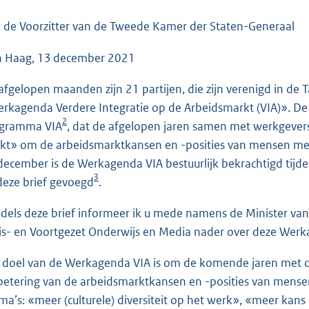
o
o
 de Voorzitter van de Tweede Kamer der Staten-Generaal
t
 Haag, 13 december 2021
t
e
afgelopen maanden zijn 21 partijen, die zijn verenigd in de 
:
rkagenda Verdere Integratie op de Arbeidsmarkt (VIA)». De
4
2
gramma VIA
, dat de afgelopen jaren samen met werkgever
0
kt» om de arbeidsmarktkansen en -posities van mensen met
K
december is de Werkagenda VIA bestuurlijk bekrachtigd tijden
b
3
 deze brief gevoegd
.
dels deze brief informeer ik u mede namens de Minister van
is- en Voortgezet Onderwijs en Media nader over deze Wer
 doel van de Werkagenda VIA is om de komende jaren met con
betering van de arbeidsmarktkansen en -posities van mensen
ma’s: «meer (culturele) diversiteit op het werk», «meer kans