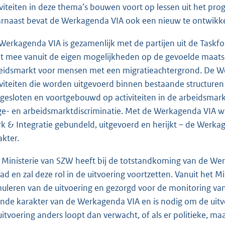
iviteiten in deze thema’s bouwen voort op lessen uit het p
rnaast bevat de Werkagenda VIA ook een nieuw te ontwikk
Werkagenda VIA is gezamenlijk met de partijen uit de Taskfo
t mee vanuit de eigen mogelijkheden op de gevoelde maatsc
eidsmarkt voor mensen met een migratieachtergrond. De W
iviteiten die worden uitgevoerd binnen bestaande structuren
gesloten en voortgebouwd op activiteiten in de arbeidsmarkt
ge- en arbeidsmarktdiscriminatie. Met de Werkagenda VIA wo
k & Integratie gebundeld, uitgevoerd en herijkt – de Werkag
akter.
 Ministerie van SZW heeft bij de totstandkoming van de Wer
ad en zal deze rol in de uitvoering voortzetten. Vanuit het 
muleren van de uitvoering en gezorgd voor de monitoring van 
ende karakter van de Werkagenda VIA en is nodig om de uit
uitvoering anders loopt dan verwacht, of als er politieke, m