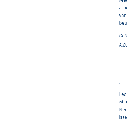
Met
arb
van
bet
De S
A.D
1
Led
Min
Ned
lat