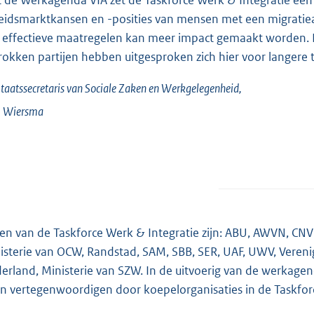
 de Werkagenda VIA zet de Taskforce Werk & Integratie een 
eidsmarktkansen en -posities van mensen met een migrati
 effectieve maatregelen kan meer impact gemaakt worden. D
rokken partijen hebben uitgesproken zich hier voor langere tij
taatssecretaris van Sociale Zaken en Werkgelegenheid,
.
Wiersma
en van de Taskforce Werk & Integratie zijn: ABU, AWVN, CN
isterie van OCW, Randstad, SAM, SBB, SER, UAF, UWV, Vere
erland, Ministerie van SZW. In de uitvoerig van de werkagend
en vertegenwoordigen door koepelorganisaties in de Taskfor