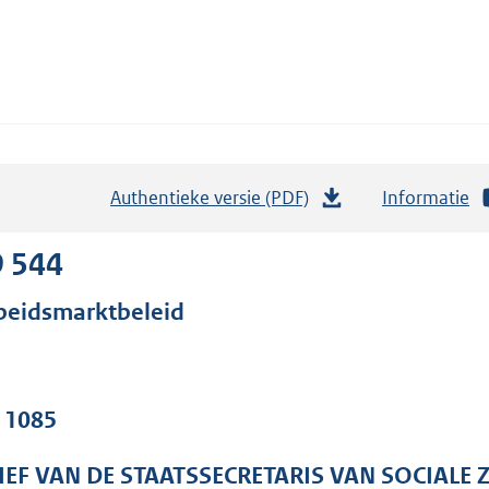
Authentieke versie (PDF)
b
Informatie
e
s
9 544
t
beidsmarktbeleid
a
n
d
s
. 1085
g
r
IEF VAN DE STAATSSECRETARIS VAN SOCIALE