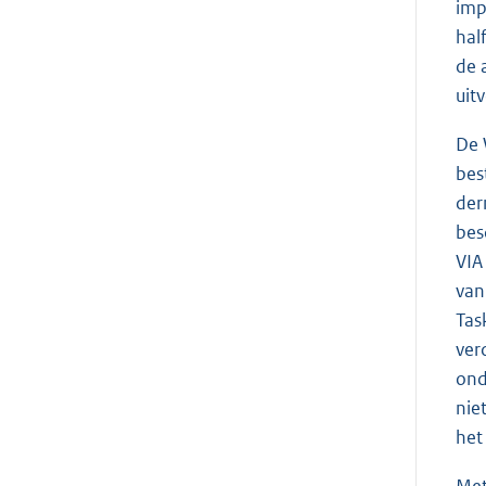
imp
hal
de 
uit
De 
bes
der
bes
VIA
van
Tas
ver
ond
nie
het