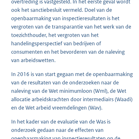
overtreding is vastgesteld. In het eerste geval wordt
e
ook het sanctiebesluit vermeld. Doel van de
r
openbaarmaking van inspectieresultaten is het
n
vergroten van de transparantie van het werk van de
e
toezichthouder, het vergroten van het
l
handelingsperspectief van bedrijven of
i
consumenten en het bevorderen van de naleving
n
van arbeidswetten.
k
:
In 2016 is van start gegaan met de openbaarmaking
van de resultaten van de onderzoeken naar de
naleving van de Wet minimumloon (Wml), de Wet
allocatie arbeidskrachten door intermediairs (Waadi)
en de Wet arbeid vreemdelingen (Wav).
In het kader van de evaluatie van de Was is
onderzoek gedaan naar de effecten van
openbaarmaking van inspectieresultaten op de