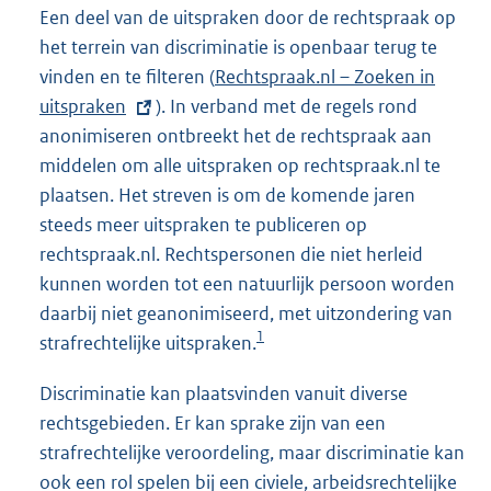
Een deel van de uitspraken door de rechtspraak op
het terrein van discriminatie is openbaar terug te
vinden en te filteren (
E
Rechtspraak.nl – Zoeken in
uitspraken
). In verband met de regels rond
x
anonimiseren ontbreekt het de rechtspraak aan
t
middelen om alle uitspraken op rechtspraak.nl te
e
plaatsen. Het streven is om de komende jaren
r
steeds meer uitspraken te publiceren op
n
rechtspraak.nl. Rechtspersonen die niet herleid
e
kunnen worden tot een natuurlijk persoon worden
l
daarbij niet geanonimiseerd, met uitzondering van
i
1
strafrechtelijke uitspraken.
n
k
Discriminatie kan plaatsvinden vanuit diverse
:
rechtsgebieden. Er kan sprake zijn van een
strafrechtelijke veroordeling, maar discriminatie kan
ook een rol spelen bij een civiele, arbeidsrechtelijke