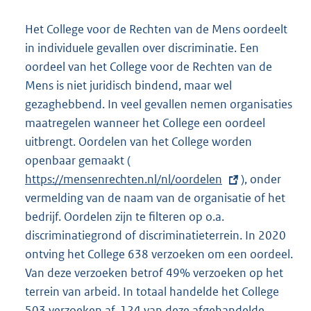
Het College voor de Rechten van de Mens oordeelt
in individuele gevallen over discriminatie. Een
oordeel van het College voor de Rechten van de
Mens is niet juridisch bindend, maar wel
gezaghebbend. In veel gevallen nemen organisaties
maatregelen wanneer het College een oordeel
uitbrengt. Oordelen van het College worden
openbaar gemaakt (
E
https://mensenrechten.nl/nl/oordelen
x
), onder
vermelding van de naam van de organisatie of het
t
bedrijf. Oordelen zijn te filteren op o.a.
e
discriminatiegrond of discriminatieterrein. In 2020
r
ontving het College 638 verzoeken om een oordeel.
n
Van deze verzoeken betrof 49% verzoeken op het
e
terrein van arbeid. In totaal handelde het College
l
503 verzoeken af. 124 van deze afgehandelde
i