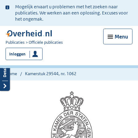
Ter
Mogelijk ervaart u problemen met het zoeken naar
informatie:
publicaties. We werken aan een oplossing. Excuses voor
het ongemak.
Menu
U
Publicaties
Officiële publicaties
bent
Inloggen
nu
hier:
Home
Kamerstuk 29544, nr. 1062