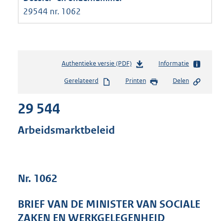
29544 nr. 1062
Authentieke versie (PDF)
b
Informatie
e
Gerelateerd
Printen
Delen
s
t
29 544
a
n
d
Arbeidsmarktbeleid
s
g
r
o
Nr. 1062
o
t
t
BRIEF VAN DE MINISTER VAN SOCIALE
e
ZAKEN EN WERKGELEGENHEID
: