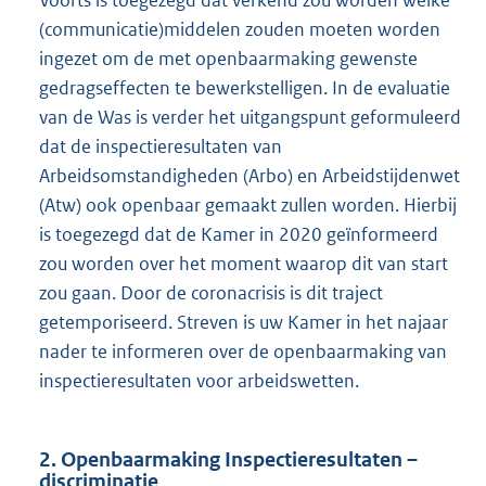
Voorts is toegezegd dat verkend zou worden welke
x
(communicatie)middelen zouden moeten worden
t
ingezet om de met openbaarmaking gewenste
e
gedragseffecten te bewerkstelligen. In de evaluatie
r
van de Was is verder het uitgangspunt geformuleerd
n
dat de inspectieresultaten van
e
Arbeidsomstandigheden (Arbo) en Arbeidstijdenwet
l
(Atw) ook openbaar gemaakt zullen worden. Hierbij
i
is toegezegd dat de Kamer in 2020 geïnformeerd
n
zou worden over het moment waarop dit van start
k
zou gaan. Door de coronacrisis is dit traject
:
getemporiseerd. Streven is uw Kamer in het najaar
nader te informeren over de openbaarmaking van
inspectieresultaten voor arbeidswetten.
2. Openbaarmaking Inspectieresultaten –
discriminatie