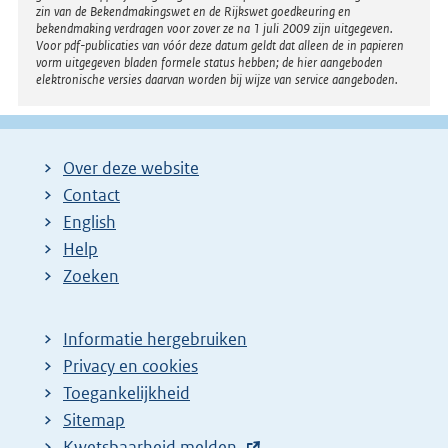
zin van de Bekendmakingswet en de Rijkswet goedkeuring en
bekendmaking verdragen voor zover ze na 1 juli 2009 zijn uitgegeven.
Voor pdf-publicaties van vóór deze datum geldt dat alleen de in papieren
vorm uitgegeven bladen formele status hebben; de hier aangeboden
elektronische versies daarvan worden bij wijze van service aangeboden.
Over deze website
Contact
English
Help
Zoeken
Informatie hergebruiken
Privacy en cookies
Toegankelijkheid
Sitemap
E
Kwetsbaarheid melden