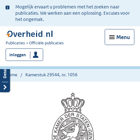
Ter
Mogelijk ervaart u problemen met het zoeken naar
informatie:
publicaties. We werken aan een oplossing. Excuses voor
het ongemak.
Menu
U
Publicaties
Officiële publicaties
bent
Inloggen
nu
hier:
Home
Kamerstuk 29544, nr. 1056