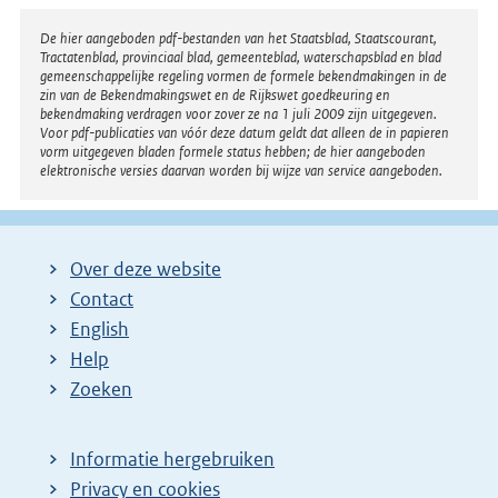
Disclaimer
De hier aangeboden pdf-bestanden van het Staatsblad, Staatscourant,
Tractatenblad, provinciaal blad, gemeenteblad, waterschapsblad en blad
gemeenschappelijke regeling vormen de formele bekendmakingen in de
zin van de Bekendmakingswet en de Rijkswet goedkeuring en
bekendmaking verdragen voor zover ze na 1 juli 2009 zijn uitgegeven.
Voor pdf-publicaties van vóór deze datum geldt dat alleen de in papieren
vorm uitgegeven bladen formele status hebben; de hier aangeboden
elektronische versies daarvan worden bij wijze van service aangeboden.
Over deze website
Contact
English
Help
Zoeken
Informatie hergebruiken
Privacy en cookies