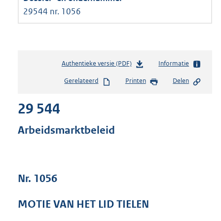
29544 nr. 1056
Authentieke versie (PDF)
b
Informatie
e
Gerelateerd
Printen
Delen
s
t
29 544
a
n
d
Arbeidsmarktbeleid
s
g
r
o
Nr. 1056
o
t
t
MOTIE VAN HET LID TIELEN
e
: