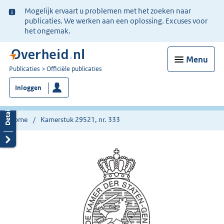
Ter
Mogelijk ervaart u problemen met het zoeken naar
informatie:
publicaties. We werken aan een oplossing. Excuses voor
het ongemak.
Menu
U
Publicaties
Officiële publicaties
bent
Inloggen
nu
hier:
Home
Kamerstuk 29521, nr. 333