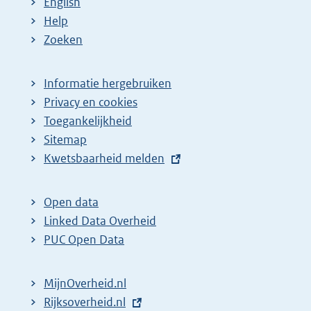
English
Help
Zoeken
Informatie hergebruiken
Privacy en cookies
Toegankelijkheid
Sitemap
E
Kwetsbaarheid melden
x
t
Open data
e
Linked Data Overheid
r
PUC Open Data
n
e
MijnOverheid.nl
l
E
Rijksoverheid.nl
i