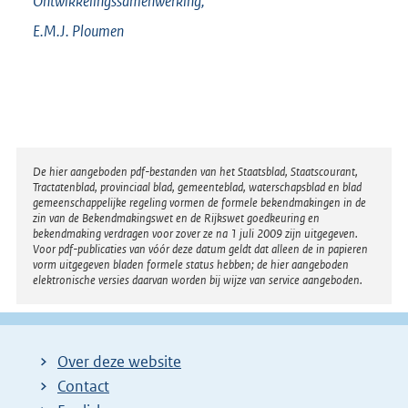
Ontwikkelingssamenwerking,
E.M.J.
Ploumen
Disclaimer
De hier aangeboden pdf-bestanden van het Staatsblad, Staatscourant,
Tractatenblad, provinciaal blad, gemeenteblad, waterschapsblad en blad
gemeenschappelijke regeling vormen de formele bekendmakingen in de
zin van de Bekendmakingswet en de Rijkswet goedkeuring en
bekendmaking verdragen voor zover ze na 1 juli 2009 zijn uitgegeven.
Voor pdf-publicaties van vóór deze datum geldt dat alleen de in papieren
vorm uitgegeven bladen formele status hebben; de hier aangeboden
elektronische versies daarvan worden bij wijze van service aangeboden.
Over deze website
Contact