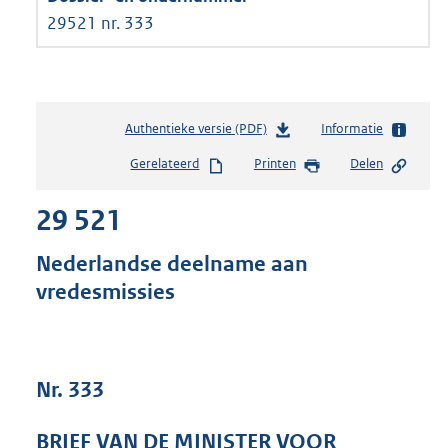
29521 nr. 333
Authentieke versie (PDF)
b
Informatie
e
Gerelateerd
Printen
Delen
s
t
29 521
a
n
d
Nederlandse deelname aan
s
vredesmissies
g
r
o
o
t
Nr. 333
t
e
BRIEF VAN DE MINISTER VOOR
: