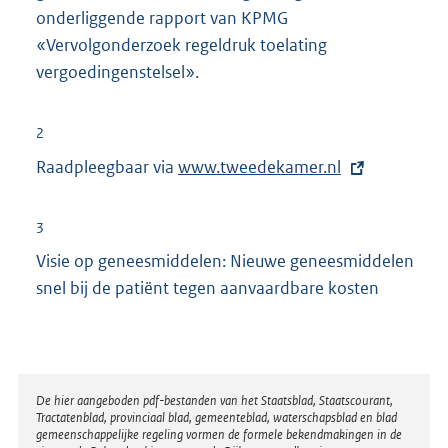
onderliggende rapport van KPMG
«Vervolgonderzoek regeldruk toelating
vergoedingenstelsel».
2
Raadpleegbaar via
E
www.tweedekamer.nl
x
t
3
e
Visie op geneesmiddelen: Nieuwe geneesmiddelen
r
snel bij de patiënt tegen aanvaardbare kosten
n
e
l
i
Disclaimer
De hier aangeboden pdf-bestanden van het Staatsblad, Staatscourant,
n
Tractatenblad, provinciaal blad, gemeenteblad, waterschapsblad en blad
k
gemeenschappelijke regeling vormen de formele bekendmakingen in de