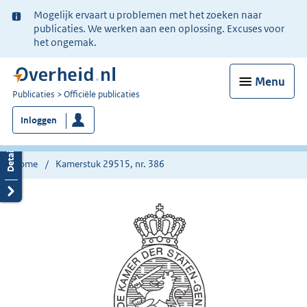
Ter
Mogelijk ervaart u problemen met het zoeken naar
informatie:
publicaties. We werken aan een oplossing. Excuses voor
het ongemak.
Menu
U
Publicaties
Officiële publicaties
bent
Inloggen
nu
hier:
Home
Kamerstuk 29515, nr. 386