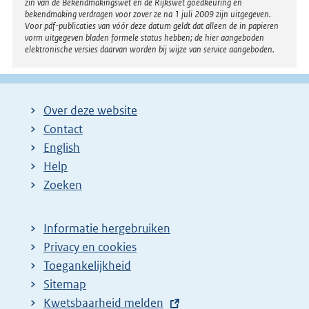
zin van de Bekendmakingswet en de Rijkswet goedkeuring en
:
bekendmaking verdragen voor zover ze na 1 juli 2009 zijn uitgegeven.
Voor pdf-publicaties van vóór deze datum geldt dat alleen de in papieren
vorm uitgegeven bladen formele status hebben; de hier aangeboden
elektronische versies daarvan worden bij wijze van service aangeboden.
Over deze website
Contact
English
Help
Zoeken
Informatie hergebruiken
Privacy en cookies
Toegankelijkheid
Sitemap
E
Kwetsbaarheid melden