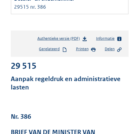
29515 nr. 386
Authentieke versie (PDF)
b
Informatie
e
Gerelateerd
Printen
Delen
s
t
29 515
a
n
d
Aanpak regeldruk en administratieve
s
lasten
g
r
o
o
t
Nr. 386
t
e
BRIEF VAN DE MINISTER VAN
: