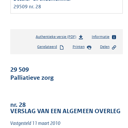
29509 nr. 28
Authentieke versie (PDF)
b
Informatie
e
Gerelateerd
Printen
Delen
s
t
a
n
29 509
d
Palliatieve zorg
s
g
r
o
o
nr. 28
t
VERSLAG VAN EEN ALGEMEEN OVERLEG
t
e
Vastgesteld 11 maart 2010
: