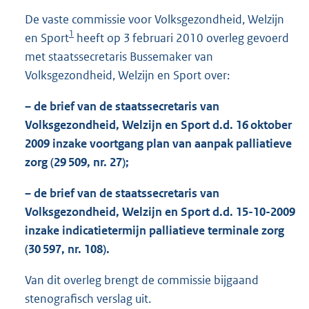
7
De vaste commissie voor Volksgezondheid, Welzijn
2
1
en Sport
heeft op 3 februari 2010 overleg gevoerd
K
b
met staatssecretaris Bussemaker van
Volksgezondheid, Welzijn en Sport over:
– de brief van de staatssecretaris van
Volksgezondheid, Welzijn en Sport d.d. 16 oktober
2009 inzake voortgang plan van aanpak palliatieve
zorg (29 509, nr. 27);
– de brief van de staatssecretaris van
Volksgezondheid, Welzijn en Sport d.d. 15-10-2009
inzake indicatietermijn palliatieve terminale zorg
(30 597, nr. 108).
Van dit overleg brengt de commissie bijgaand
stenografisch verslag uit.