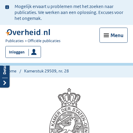
Ter
Mogelijk ervaart u problemen met het zoeken naar
informatie:
publicaties. We werken aan een oplossing. Excuses voor
het ongemak.
Menu
U
Publicaties
Officiële publicaties
bent
Inloggen
nu
hier:
Home
Kamerstuk 29509, nr. 28