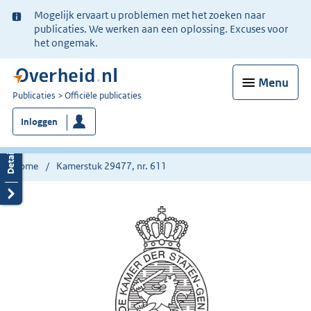
Ter
Mogelijk ervaart u problemen met het zoeken naar
informatie:
publicaties. We werken aan een oplossing. Excuses voor
het ongemak.
Menu
U
Publicaties
Officiële publicaties
bent
Inloggen
nu
hier:
Home
Kamerstuk 29477, nr. 611