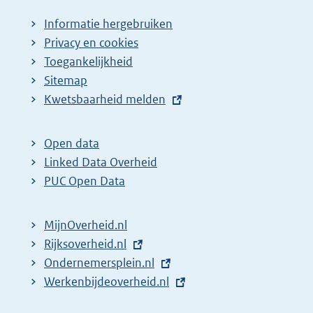
Informatie hergebruiken
Privacy en cookies
Toegankelijkheid
Sitemap
E
Kwetsbaarheid melden
x
t
Open data
e
Linked Data Overheid
r
PUC Open Data
n
e
MijnOverheid.nl
l
E
Rijksoverheid.nl
i
x
E
Ondernemersplein.nl
n
t
x
E
Werkenbijdeoverheid.nl
k
e
t
x
: