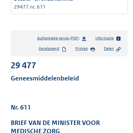
29477 nr. 611
Authentieke versie (PDF)
b
Informatie
e
Gerelateerd
Printen
Delen
s
t
29 477
a
n
d
Geneesmiddelenbeleid
s
g
r
o
Nr. 611
o
t
t
BRIEF VAN DE MINISTER VOOR
e
MEDISCHE ZORG
: