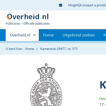
Ter
Mogelijk ervaart u prob
informatie:
U
Publicaties
Officiële publicaties
bent
Primaire
nu
Andere
Overheid.nl
Home
Uitgebreid zoeken
M
hier:
sites
navigatie
binnen
U bent hier:
Home
Kamerstuk 29477, nr. 575
K
Dat
17-