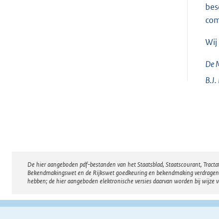
bes
com
Wij
De M
B.J.
De hier aangeboden pdf-bestanden van het Staatsblad, Staatscourant, Tract
Disclaimer
Bekendmakingswet en de Rijkswet goedkeuring en bekendmaking verdragen voor
hebben; de hier aangeboden elektronische versies daarvan worden bij wijze 