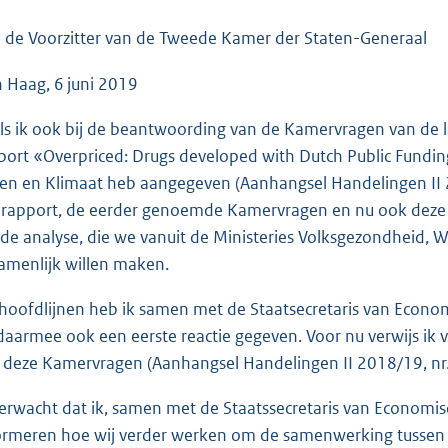
o
o
 de Voorzitter van de Tweede Kamer der Staten-Generaal
t
 Haag, 6 juni 2019
t
e
ls ik ook bij de beantwoording van de Kamervragen van de l
:
port «Overpriced: Drugs developed with Dutch Public Fundi
3
en en Klimaat heb aangegeven (Aanhangsel Handelingen II 
6
 rapport, de eerder genoemde Kamervragen en nu ook deze co
K
de analyse, die we vanuit de Ministeries Volksgezondheid, 
b
amenlijk willen maken.
hoofdlijnen heb ik samen met de Staatsecretaris van Eco
daarmee ook een eerste reactie gegeven. Voor nu verwijs ik 
 deze Kamervragen (Aanhangsel Handelingen II 2018/19, nr
verwacht dat ik, samen met de Staatssecretaris van Economisc
ormeren hoe wij verder werken om de samenwerking tussen p