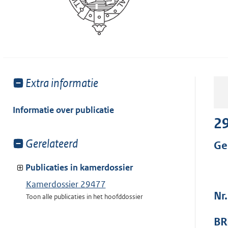
Toon
Extra informatie
meer
van:
Informatie over publicatie
2
Toon
Gerelateerd
Ge
meer
van:
Publicaties in kamerdossier
Kamerdossier 29477
Nr
Toon alle publicaties in het hoofddossier
BR