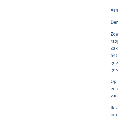
Aan
Den
Zoa
rap
Zak
het
goe
gez
Op 
en 
van
Ik 
inf