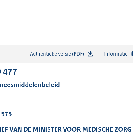
Authentieke versie (PDF)
b
Informatie
e
s
9 477
t
neesmiddelenbeleid
a
n
d
s
. 575
g
r
IEF VAN DE MINISTER VOOR MEDISCHE ZORG