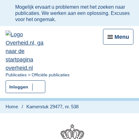
Ter
Mogelijk ervaart u problemen met het zoeken naar
informatie:
publicaties. We werken aan een oplossing. Excuses
voor het ongemak.
Menu
U
Publicaties
Officiële publicaties
bent
Inloggen
nu
hier:
Home
Kamerstuk 29477, nr. 538