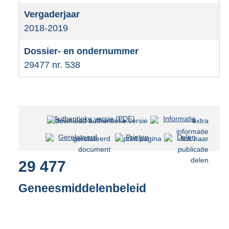
2018-2019
29477 nr. 538
Authentieke versie (PDF)
b
Informatie
e
Gerelateerd
Printen
Delen
s
t
29 477
a
n
d
Geneesmiddelenbeleid
s
g
r
o