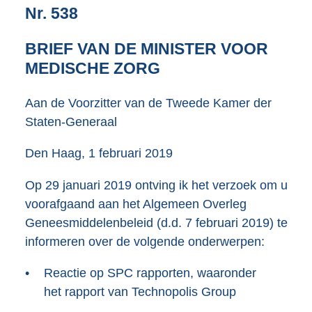
Nr. 538
o
t
t
BRIEF VAN DE MINISTER VOOR
e
MEDISCHE ZORG
:
4
0
Aan de Voorzitter van de Tweede Kamer der
K
Staten-Generaal
b
Den Haag, 1 februari 2019
Op 29 januari 2019 ontving ik het verzoek om u
voorafgaand aan het Algemeen Overleg
Geneesmiddelenbeleid (d.d. 7 februari 2019) te
informeren over de volgende onderwerpen:
•
Reactie op SPC rapporten, waaronder
het rapport van Technopolis Group