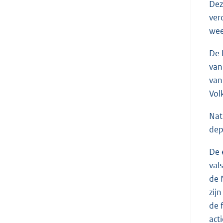
Dez
ver
wee
De 
van
van
Vol
Nat
dep
De 
val
de 
zij
de 
act