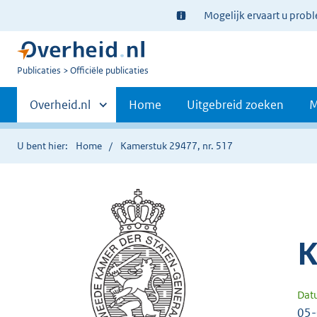
Ter
Mogelijk ervaart u prob
informatie:
U
Publicaties
Officiële publicaties
bent
Primaire
nu
Andere
Overheid.nl
Home
Uitgebreid zoeken
M
hier:
sites
navigatie
binnen
U bent hier:
Home
Kamerstuk 29477, nr. 517
K
Dat
05-