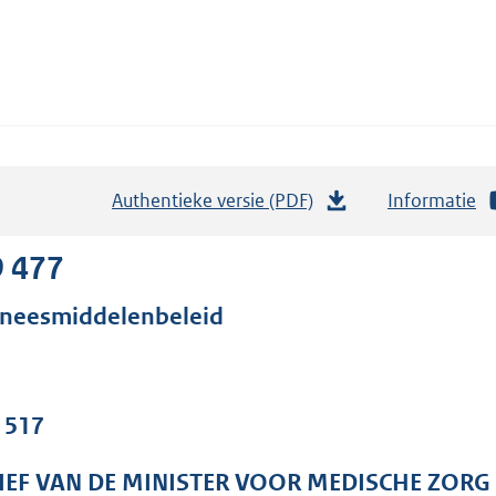
Authentieke versie (PDF)
b
Informatie
e
s
9 477
t
neesmiddelenbeleid
a
n
d
s
. 517
g
r
IEF VAN DE MINISTER VOOR MEDISCHE ZORG