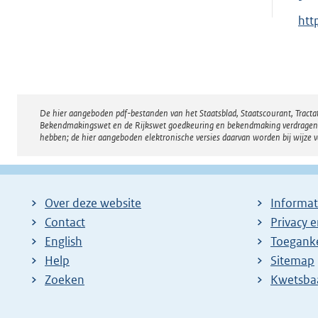
E
htt
x
t
e
r
De hier aangeboden pdf-bestanden van het Staatsblad, Staatscourant, Tract
Disclaimer
n
Bekendmakingswet en de Rijkswet goedkeuring en bekendmaking verdragen voor
e
hebben; de hier aangeboden elektronische versies daarvan worden bij wijze 
l
i
n
Over deze website
Informat
k
Contact
Privacy 
:
English
Toeganke
Help
Sitemap
Zoeken
E
Kwetsba
x
t