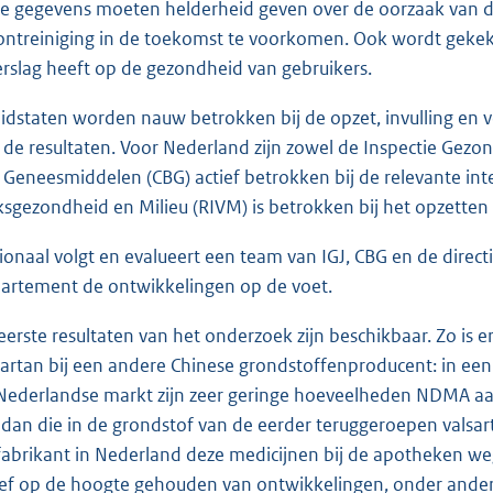
e gegevens moeten helderheid geven over de oorzaak van d
ontreiniging in de toekomst te voorkomen. Ook wordt gek
rslag heeft op de gezondheid van gebruikers.
lidstaten worden nauw betrokken bij de opzet, invulling en 
 de resultaten. Voor Nederland zijn zowel de Inspectie Gezon
 Geneesmiddelen (CBG) actief betrokken bij de relevante inte
ksgezondheid en Milieu (RIVM) is betrokken bij het opzetten
ionaal volgt en evalueert een team van IGJ, CBG en de dire
artement de ontwikkelingen op de voet.
eerste resultaten van het onderzoek zijn beschikbaar. Zo is e
sartan bij een andere Chinese grondstoffenproducent: in een
Nederlandse markt zijn zeer geringe hoeveelheden NDMA aa
n dan die in de grondstof van de eerder teruggeroepen valsar
fabrikant in Nederland deze medicijnen bij de apotheken weg 
ief op de hoogte gehouden van ontwikkelingen, onder andere