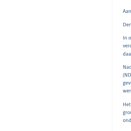
Aan
Den
In 
ver
daa
Nad
(ND
gev
wer
Het
gro
ond