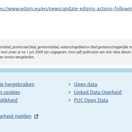
ps://www.edqm.eu/en/news/update-edqms-actions-following
atenblad, provinciaal blad, gemeenteblad, waterschapsblad en blad gemeenschappelijke 
 zover ze na 1 juli 2009 zijn uitgegeven. Voor pdf-publicaties van vóór deze datum g
van service aangeboden.
ie hergebruiken
Open data
en cookies
Linked Data Overheid
lijkheid
PUC Open Data
arheid melden