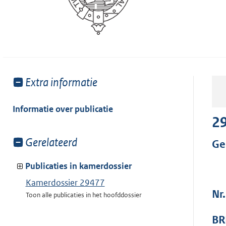
Toon
Extra informatie
meer
van:
Informatie over publicatie
2
Toon
Gerelateerd
Ge
meer
van:
Publicaties in kamerdossier
Kamerdossier 29477
Nr
Toon alle publicaties in het hoofddossier
BR