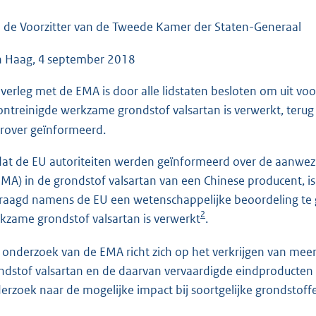
o
o
 de Voorzitter van de Tweede Kamer der Staten-Generaal
t
 Haag, 4 september 2018
t
e
overleg met de EMA is door alle lidstaten besloten om uit
:
ontreinigde werkzame grondstof valsartan is verwerkt, terug t
3
rover geïnformeerd.
9
K
at de EU autoriteiten werden geïnformeerd over de aanwez
b
MA) in de grondstof valsartan van een Chinese producent,
raagd namens de EU een wetenschappelijke beoordeling te 
2
kzame grondstof valsartan is verwerkt
.
 onderzoek van de EMA richt zich op het verkrijgen van me
ndstof valsartan en de daarvan vervaardigde eindproducten
erzoek naar de mogelijke impact bij soortgelijke grondstoff