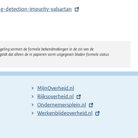
-detection-impurity-valsartan
regeling vormen de formele bekendmakingen in de zin van de
eldt dat alleen de in papieren vorm uitgegeven bladen formele status
MijnOverheid.nl
E
Rijksoverheid.nl
x
E
Ondernemersplein.nl
t
x
E
Werkenbijdeoverheid.nl
e
t
x
r
e
t
n
r
e