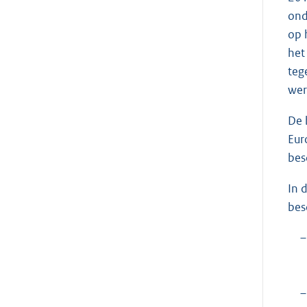
ond
op 
het
teg
wer
De 
Eur
bes
In 
bes
–
–