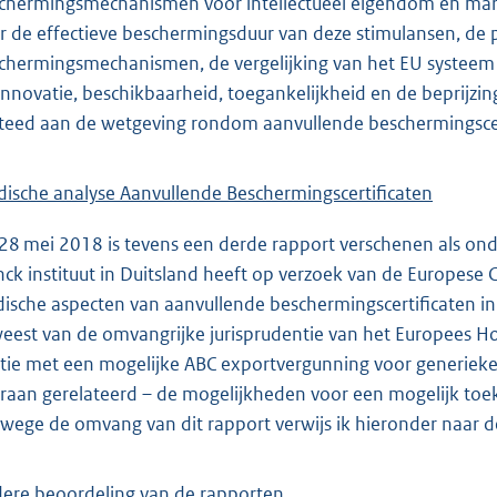
chermingsmechanismen voor intellectueel eigendom en mar
r de effectieve beschermingsduur van deze stimulansen, de 
chermingsmechanismen, de vergelijking van het EU systeem m
innovatie, beschikbaarheid, toegankelijkheid en de beprijzin
teed aan de wetgeving rondom aanvullende beschermingscer
idische analyse Aanvullende Beschermingscertificaten
28 mei 2018 is tevens een derde rapport verschenen als o
nck instituut in Duitsland heeft op verzoek van de Europese
idische aspecten van aanvullende beschermingscertificaten in
eest van de omvangrijke jurisprudentie van het Europees Ho
atie met een mogelijke ABC exportvergunning voor generieke 
raan gerelateerd – de mogelijkheden voor een mogelijk toek
wege de omvang van dit rapport verwijs ik hieronder naar d
ere beoordeling van de rapporten