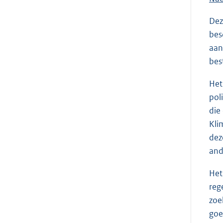
Dez
bes
aan
bes
Het
pol
die
Kli
dez
and
Het
reg
zoe
goe