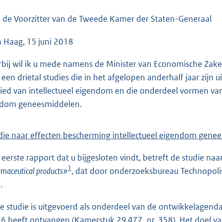
o
o
 de Voorzitter van de Tweede Kamer der Staten-Generaal
t
 Haag, 15 juni 2018
t
e
rbij wil ik u mede namens de Minister van Economische Zaken
:
 een drietal studies die in het afgelopen anderhalf jaar zi
4
ied van intellectueel eigendom en die onderdeel vormen van
6
dom geneesmiddelen.
K
b
die naar effecten bescherming intellectueel eigendom gene
 eerste rapport dat u bijgesloten vindt, betreft de studie naa
1
maceutical products»
, dat door onderzoeksbureau Technopolis
.
e studie is uitgevoerd als onderdeel van de ontwikkelagenda
6 heeft ontvangen (Kamerstuk
29 477, nr. 358
). Het doel v