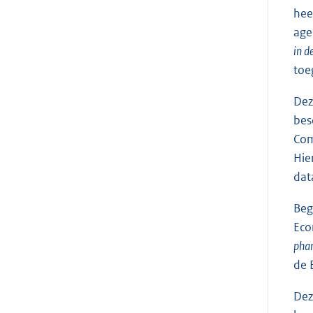
hee
age
in d
toe
Dez
bes
Com
Hie
dat
Beg
Eco
phar
de 
Dez