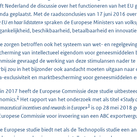
ft Nederland de discussie over het functioneren van het E
nda geplaatst. Met de raadsconclusies van 17 juni 2016 ove
e EU en haar lidstaten»
spraken de Europese Ministers van volk
gankelijkheid, beschikbaarheid, betaalbaarheid en innovati
e zorgen betroffen ook het systeem van wet- en regelgevin
cherming van intellectueel eigendom voor geneesmiddelen b
missie gevraagd de werking van deze stimulansen nader te 
rbij zou in het bijzonder ook aandacht moeten uitgaan naar 
a-exclusiviteit en marktbescherming voor geneesmiddelen e
in 2017 heeft de Europese Commissie deze studie uitbest
2
nomics.
Het rapport van het onderzoek met als titel
«Study o
3
maceutical incentives and rewards in Europe»
is op 28 mei 2018 ge
Europese Commissie voor invoering van een ABC exportverg
e Europese studie biedt net als de Technopolis studie een a