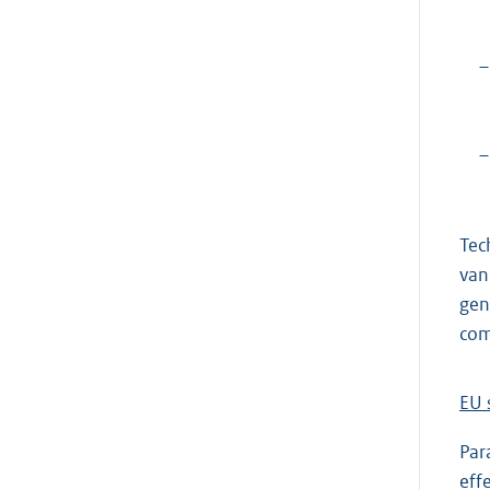
–
–
Tec
van
gen
com
EU 
Par
eff