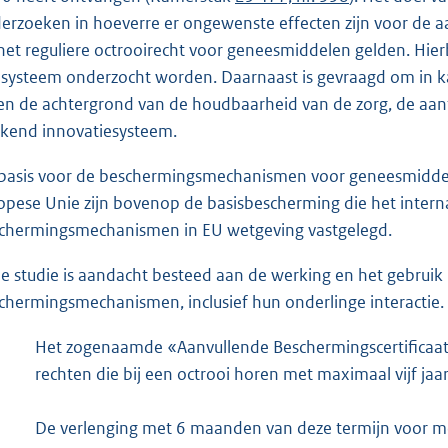
erzoeken in hoeverre er ongewenste effecten zijn voor de
het reguliere octrooirecht voor geneesmiddelen gelden. Hier
 systeem onderzocht worden. Daarnaast is gevraagd om in k
en de achtergrond van de houdbaarheid van de zorg, de aant
kend innovatiesysteem.
basis voor de beschermingsmechanismen voor geneesmiddelen
opese Unie zijn bovenop de basisbescherming die het interna
chermingsmechanismen in EU wetgeving vastgelegd.
de studie is aandacht besteed aan de werking en het gebruik 
chermingsmechanismen, inclusief hun onderlinge interactie. 
Het zogenaamde «Aanvullende Beschermingscertificaat
rechten die bij een octrooi horen met maximaal vijf ja
De verlenging met 6 maanden van deze termijn voor m