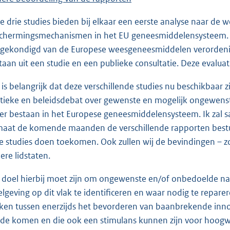
e drie studies bieden bij elkaar een eerste analyse naar de w
chermingsmechanismen in het EU geneesmiddelensysteem. In
gekondigd van de Europese weesgeneesmiddelen verordening
taan uit een studie en een publieke consultatie. Deze evalua
 is belangrijk dat deze verschillende studies nu beschikbaar
itieke en beleidsdebat over gewenste en mogelijk ongewen
 er bestaan in het Europese geneesmiddelensysteem. Ik zal
maat de komende maanden de verschillende rapporten bestu
e studies doen toekomen. Ook zullen wij de bevindingen – zow
ere lidstaten.
 doel hierbij moet zijn om ongewenste en/of onbedoelde nad
elgeving op dit vlak te identificeren en waar nodig te repa
ken tussen enerzijds het bevorderen van baanbrekende inno
de komen en die ook een stimulans kunnen zijn voor hoogwa