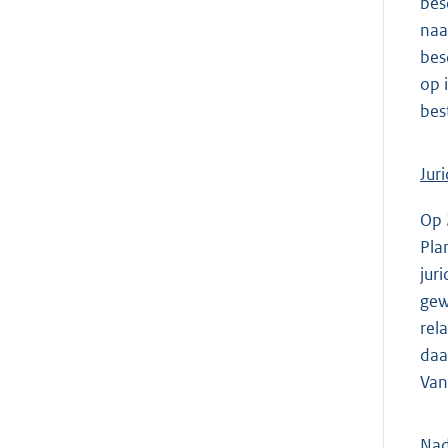
bes
naa
bes
op 
bes
Jur
Op 
Pla
jur
gew
rel
daa
Van
Nad