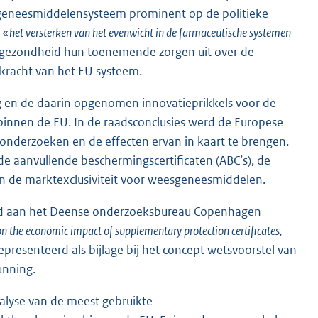
U geneesmiddelensysteem prominent op de politieke
r
«het versterken van het evenwicht in de farmaceutische systemen
sgezondheid hun toenemende zorgen uit over de
ekracht van het EU systeem.
g en de daarin opgenomen innovatieprikkels voor de
innen de EU. In de raadsconclusies werd de Europese
onderzoeken en de effecten ervan in kaart te brengen.
de aanvullende beschermingscertificaten (ABC’s), de
n de marktexclusiviteit voor weesgeneesmiddelen.
eed aan het Deense onderzoeksbureau Copenhagen
n the economic impact of supplementary protection certificates,
presenteerd als bijlage bij het concept wetsvoorstel van
unning.
nalyse van de meest gebruikte