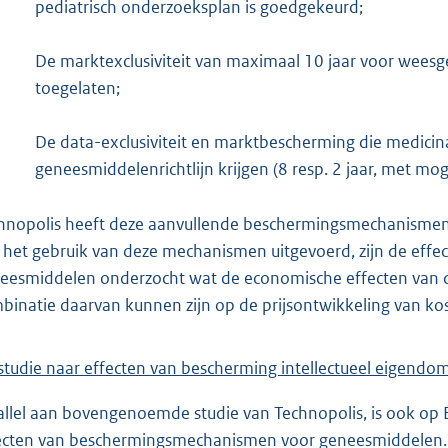
pediatrisch onderzoeksplan is goedgekeurd;
De marktexclusiviteit van maximaal 10 jaar voor wees
toegelaten;
De data-exclusiviteit en marktbescherming die medici
geneesmiddelenrichtlijn krijgen (8 resp. 2 jaar, met moge
hnopolis heeft deze aanvullende beschermingsmechanismen in 
 het gebruik van deze mechanismen uitgevoerd, zijn de effect
eesmiddelen onderzocht wat de economische effecten van
binatie daarvan kunnen zijn op de prijsontwikkeling van k
studie naar effecten van bescherming intellectueel eigend
allel aan bovengenoemde studie van Technopolis, is ook op
ecten van beschermingsmechanismen voor geneesmiddelen. T