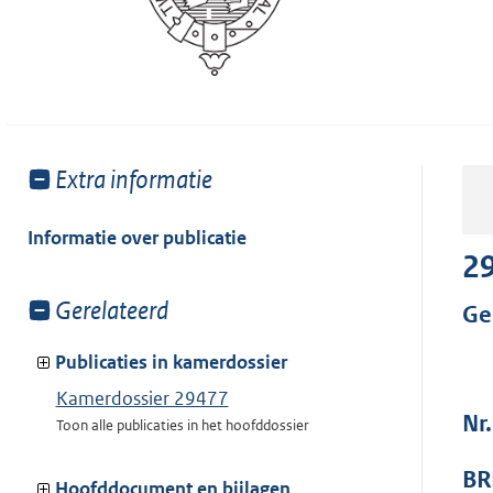
Toon
Extra informatie
meer
van:
Informatie over publicatie
2
Toon
Gerelateerd
Ge
meer
van:
Publicaties in kamerdossier
Kamerdossier 29477
Nr
Toon alle publicaties in het hoofddossier
BR
Hoofddocument en bijlagen