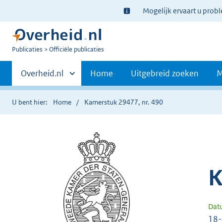
Ter
Mogelijk ervaart u prob
informatie:
U
Publicaties
Officiële publicaties
bent
Primaire
nu
Andere
Overheid.nl
Home
Uitgebreid zoeken
M
hier:
sites
navigatie
binnen
U bent hier:
Home
Kamerstuk 29477, nr. 490
K
Dat
18-