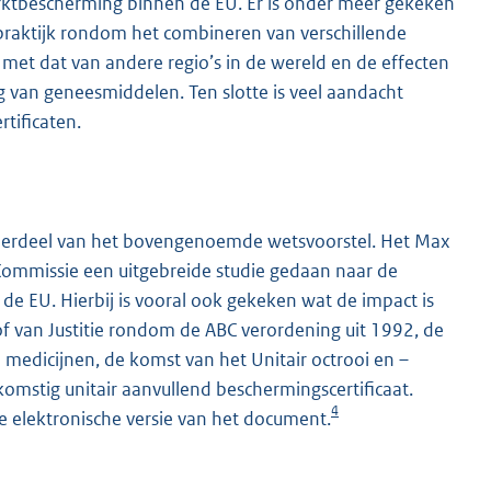
ktbescherming binnen de EU. Er is onder meer gekeken
praktijk rondom het combineren van verschillende
et dat van andere regio’s in de wereld en de effecten
g van geneesmiddelen. Ten slotte is veel aandacht
tificaten.
nderdeel van het bovengenoemde wetsvoorstel. Het Max
 Commissie een uitgebreide studie gedaan naar de
 de EU. Hierbij is vooral ook gekeken wat de impact is
f van Justitie rondom de ABC verordening uit 1992, de
medicijnen, de komst van het Unitair octrooi en –
omstig unitair aanvullend beschermingscertificaat.
4
e elektronische versie van het document.