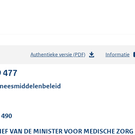
Authentieke versie (PDF)
b
Informatie
e
s
9 477
t
neesmiddelenbeleid
a
n
d
s
. 490
g
r
IEF VAN DE MINISTER VOOR MEDISCHE ZORG