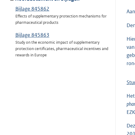
Bijlage 845862
Aan
Effects of supplementary protection mechanisms for
pharmaceutical products
Den
Bijlage 845863
Hie
Study on the economic impact of supplementary
van
protection certificates, pharmaceutical incentives and
geb
rewards in Europe
ron
Stu
Het
phar
EZK
Dez
201