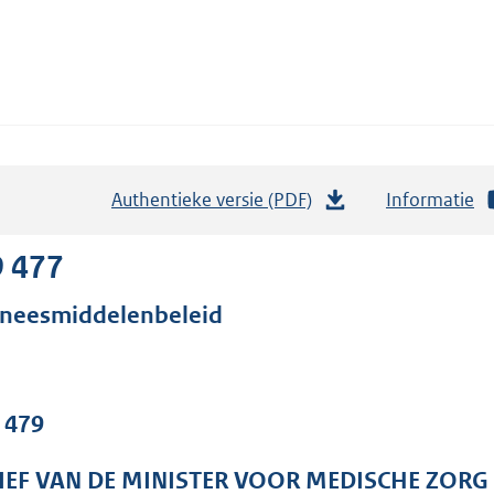
Authentieke versie (PDF)
b
Informatie
e
s
9 477
t
neesmiddelenbeleid
a
n
d
s
. 479
g
r
IEF VAN DE MINISTER VOOR MEDISCHE ZORG