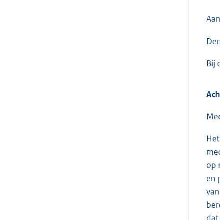
Aan
Den
Bij
Ach
Med
Het
med
op 
en 
van
ber
dat