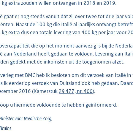
 kg extra zouden willen ontvangen in 2018 en 2019.
lië gaat er nog steeds vanuit dat zij over twee tot drie jaar
iënten. Naast de 100 kg die Italië al jaarlijks ontvangt betr
 kg extra dus een totale levering van 400 kg per jaar voor 
overcapaciteit die op het moment aanwezig is bij de Nederl
lië aan Nederland heeft gedaan te voldoen. Levering aan Ita
den gedekt met de inkomsten uit de toegenomen afzet.
overleg met BMC heb ik besloten om dit verzoek van Italië in 
ls ik eerder op verzoek van Duitsland ook heb gedaan. Daa
ecember 2016 (Kamerstuk
29 477, nr. 400
).
hoop u hiermede voldoende te hebben geïnformeerd.
inister voor Medische Zorg,
Bruins