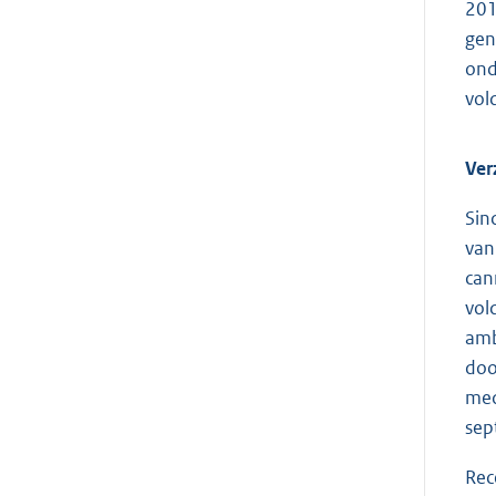
201
gen
ond
vol
Ver
Sin
van
can
vol
amb
doo
med
sep
Rec