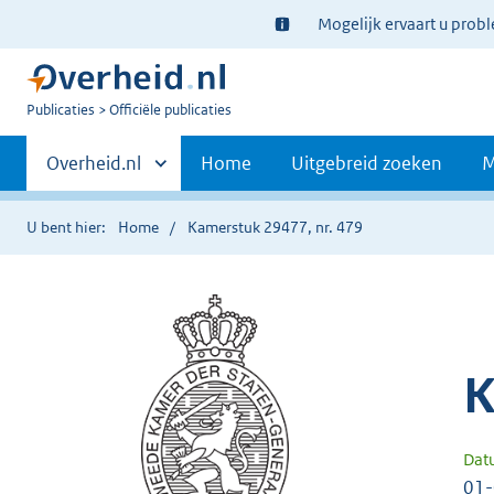
Ter
Mogelijk ervaart u prob
informatie:
U
Publicaties
Officiële publicaties
bent
Primaire
nu
Andere
Overheid.nl
Home
Uitgebreid zoeken
M
hier:
sites
navigatie
binnen
U bent hier:
Home
Kamerstuk 29477, nr. 479
K
Dat
01-