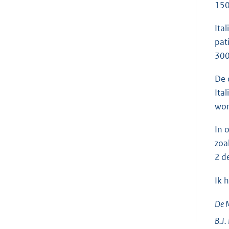
150
Ita
pat
300
De 
Ita
wor
In 
zoa
2 d
Ik 
De M
B.J.