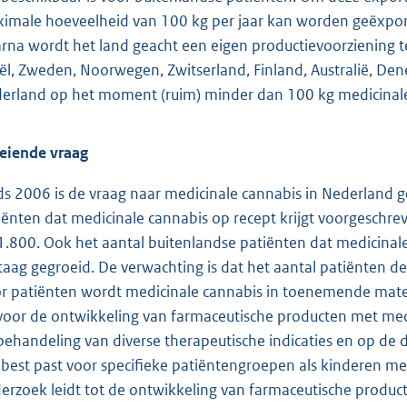
imale hoeveelheid van 100 kg per jaar kan worden geëxpor
rna wordt het land geacht een eigen productievoorziening te
aël, Zweden, Noorwegen, Zwitserland, Finland, Australië, D
erland op het moment (ruim) minder dan 100 kg medicinale
eiende vraag
ds 2006 is de vraag naar medicinale cannabis in Nederland 
iënten dat medicinale cannabis op recept krijgt voorgesch
 1.800. Ook het aantal buitenlandse patiënten dat medicinale
taag gegroeid. De verwachting is dat het aantal patiënten de
r patiënten wordt medicinale cannabis in toenemende mate 
voor de ontwikkeling van farmaceutische producten met medi
behandeling van diverse therapeutische indicaties en op de
 best past voor specifieke patiëntengroepen als kinderen met
erzoek leidt tot de ontwikkeling van farmaceutische produc