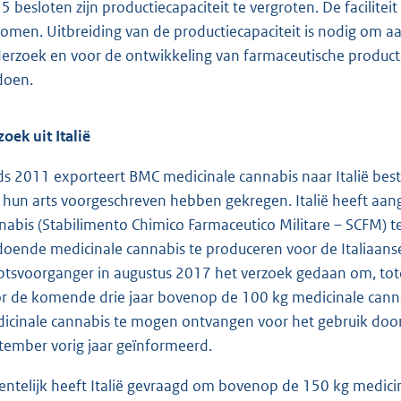
5 besloten zijn productiecapaciteit te vergroten. De facilite
omen. Uitbreiding van de productiecapaciteit is nodig om aa
erzoek en voor de ontwikkeling van farmaceutische product
doen.
zoek uit Italië
ds 2011 exporteert BMC medicinale cannabis naar Italië bes
 hun arts voorgeschreven hebben gekregen. Italië heeft aange
nabis (Stabilimento Chimico Farmaceutico Militare – SCFM) te 
doende medicinale cannabis te produceren voor de Italiaanse
tsvoorganger in augustus 2017 het verzoek gedaan om, totda
r de komende drie jaar bovenop de 100 kg medicinale cannabi
icinale cannabis te mogen ontvangen voor het gebruik door
tember vorig jaar geïnformeerd.
entelijk heeft Italië gevraagd om bovenop de 150 kg medicin