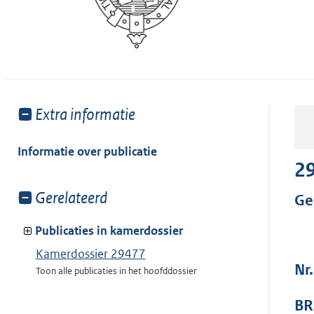
Toon
Extra informatie
meer
van:
Informatie over publicatie
2
Toon
Gerelateerd
Ge
meer
van:
Publicaties in kamerdossier
Kamerdossier 29477
Nr
Toon alle publicaties in het hoofddossier
BR